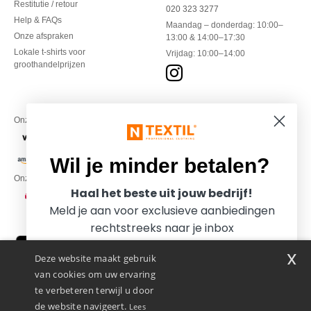
Restitutie / retour
020 323 3277
Help & FAQs
Maandag – donderdag: 10:00–
Onze afspraken
13:00 & 14:00–17:30
Lokale t-shirts voor
Vrijdag: 10:00–14:00
groothandelprijzen
Onze financiële partners
Wil je minder betalen?
Onze transporteurs
Haal het beste uit jouw bedrijf!
Meld je aan voor exclusieve aanbiedingen
rechtstreeks naar je inbox
x
Deze website maakt gebruik
van cookies om uw ervaring
te verbeteren terwijl u door
de website navigeert.
Lees