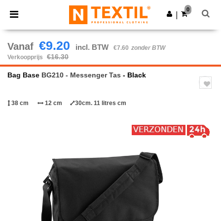
×
Ntextil-app
0
Download app
|
Betere prijzen in de app!
€9.20
Vanaf
incl. BTW
€7.60
zonder BTW
€16.30
Verkoopprijs
Bag Base
BG210 - Messenger Tas
- Black
38 cm
12 cm
30cm. 11 litres cm
Previous
Next