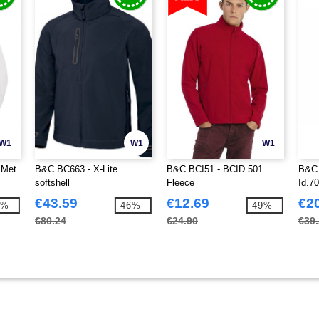
W1
W1
W1
 Met
B&C BC663 - X-Lite
B&C BCI51 - BCID.501
B&C 
softshell
Fleece
Id.7
€43.59
€12.69
€2
6%
-46%
-49%
€80.24
€24.90
€39