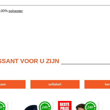
 100%
polyester
SSANT VOOR U ZIJN
ssen
softshell
her