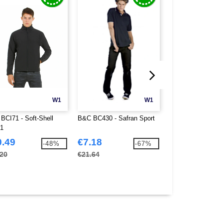
W1
W1
BCI71 - Soft-Shell
B&C BC430 - Safran Sport
B&C BC610 - High
01
0.49
€7.18
€20.41
-48%
-67%
.20
€21.64
€38.36