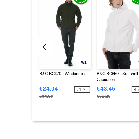
W1
B&C BC370 - Windprotek
B&C BC650 - Softshell
Capuchon
€24.04
€43.45
-71%
-4
€84.06
€81.20