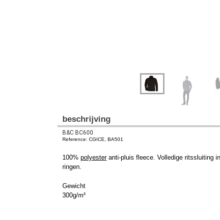
beschrijving
B&C BC600
Reference: CGICE, BA501
100%
polyester
anti-pluis fleece. Volledige ritssluiting
ringen.
Gewicht
300g/m²