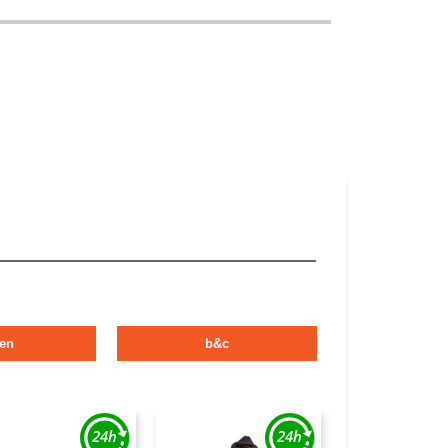
en
b&c