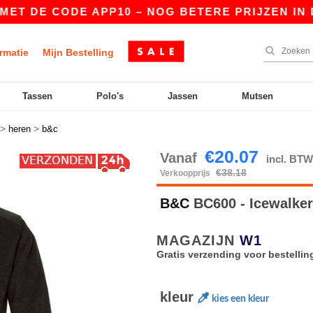
DE CODE APP10 – NOG BETERE PRIJZEN IN DE AP
rmatie
Mijn Bestelling
Tassen
Polo's
Jassen
Mutsen
>
>
heren
b&c
€20.07
Vanaf
incl. BT
€38.18
Verkoopprijs
B&C
BC600 - Icewalke
MAGAZIJN
W1
Gratis verzending voor bestellin
kleur
kies een kleur