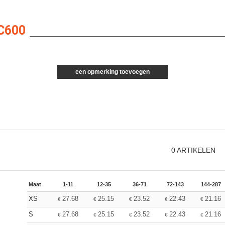
C600
een opmerking toevoegen
0
ARTIKELEN
Maat
1-11
12-35
36-71
72-143
144-287
XS
27.68
25.15
23.52
22.43
21.16
€
€
€
€
€
S
27.68
25.15
23.52
22.43
21.16
€
€
€
€
€