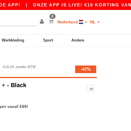
P!
|
ONZE APP IS LIVE! €10 KORTING VANAF €8
0
Nederland
NL
Werkkleding
Sport
Andere
W
€16.59
zonder BTW
-47%
r +
- Black
gen vanaf €89!