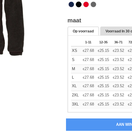
maat
Op voorraad
Voorraad In
30 
1-11
12-35
36-71
72
XS
27.68
25.15
23.52
2
€
€
€
€
S
27.68
25.15
23.52
2
€
€
€
€
M
27.68
25.15
23.52
2
€
€
€
€
L
27.68
25.15
23.52
2
€
€
€
€
XL
27.68
25.15
23.52
2
€
€
€
€
2XL
27.68
25.15
23.52
2
€
€
€
€
3XL
27.68
25.15
23.52
2
€
€
€
€