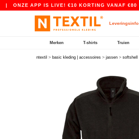
NZE APP IS LIVE! €10 KORTING VANAF €80 MET 
Leveringsinfo
Merken
T-shirts
Truien
>
>
>
ntextil
basic kleding | accessoires
jassen
softshell