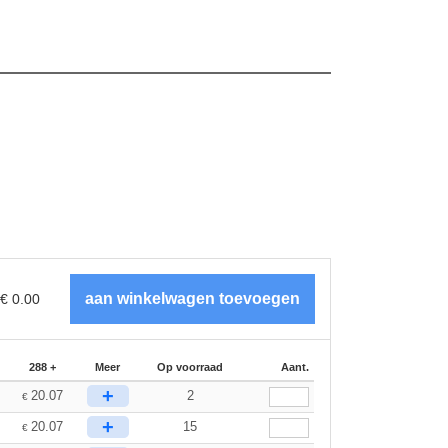
€
0.00
288 +
Meer
Op voorraad
Aant.
+
20.07
2
€
+
20.07
15
€