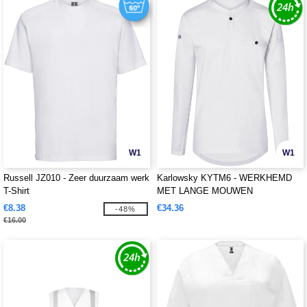
W1
W1
Russell JZ010 - Zeer duurzaam werk
Karlowsky KYTM6 - WERKHEMD
T-Shirt
MET LANGE MOUWEN
PERFORMANCE
€8.38
€34.36
-48%
€16.00