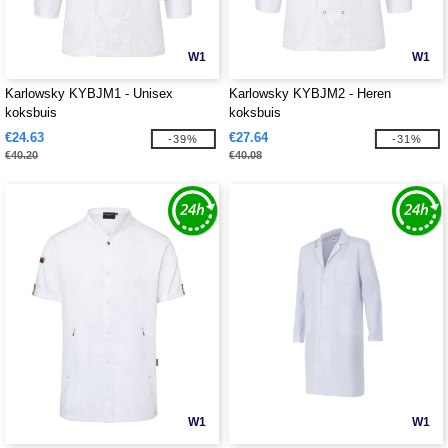
W1
W1
Karlowsky KYBJM1 - Unisex
Karlowsky KYBJM2 - Heren
koksbuis
koksbuis
€24.63
€27.64
-39%
-31%
€40.20
€40.08
W1
W1