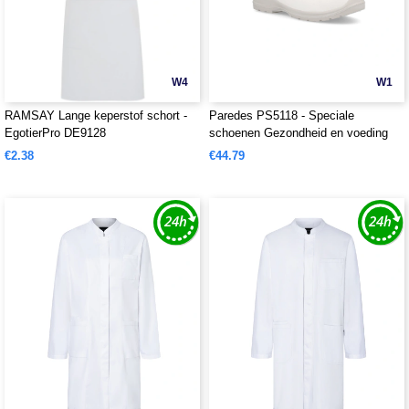
W4
W1
RAMSAY Lange keperstof schort -
Paredes PS5118 - Speciale
EgotierPro DE9128
schoenen Gezondheid en voeding
€2.38
€44.79