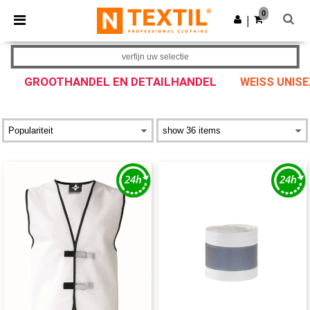
×
Ntextil-app
0
Download app
|
Betere prijzen in de app!
verfijn uw selectie
GROOTHANDEL EN DETAILHANDEL
WEISS UNISE