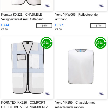
W1
W1
Korntex KX221 - CHASUBLE
Yoko YKW066 - Reflecterende
Veiligheidsvest met Klitteband
armband
€3.44
€1.27
-39%
-37%
€5.60
€2.00
W1
W1
KORNTEX KX226 - COMFORT
Yoko YK259 - Chasuble met
EXECUTIVE VEST "HAMBURG"
reflecterende randen