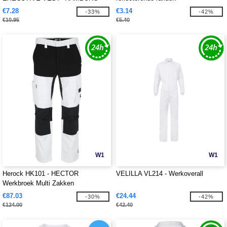
€7.28
€3.14
-33%
-42%
€10.95
€5.40
W1
W1
Herock HK101 - HECTOR
VELILLA VL214 - Werkoverall
Werkbroek Multi Zakken
€87.03
€24.44
-30%
-42%
€124.00
€42.40