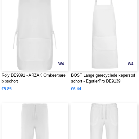
W4
W4
Roly DE9091 - ARZAK Omkeerbare
BOST Lange gerecyclede keperstof
bibschort
schort - EgotierPro DE9139
€5.85
€6.44