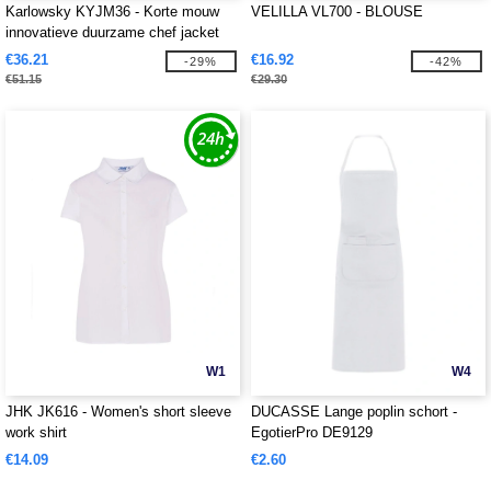
Karlowsky KYJM36 - Korte mouw
VELILLA VL700 - BLOUSE
innovatieve duurzame chef jacket
€36.21
€16.92
-29%
-42%
€51.15
€29.30
W1
W4
JHK JK616 - Women's short sleeve
DUCASSE Lange poplin schort -
work shirt
EgotierPro DE9129
€14.09
€2.60