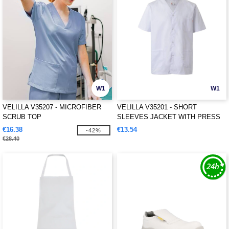
W1
W1
VELILLA V35207 - MICROFIBER
VELILLA V35201 - SHORT
SCRUB TOP
SLEEVES JACKET WITH PRESS
STUD
€16.38
€13.54
-42%
€28.40