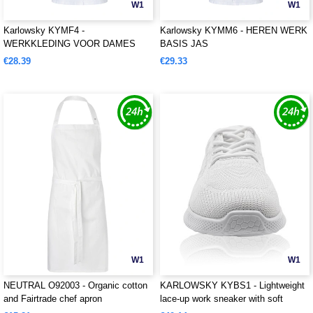
W1
W1
Karlowsky KYMF4 -
Karlowsky KYMM6 - HEREN WERK
WERKKLEDING VOOR DAMES
BASIS JAS
BASIC COAT
€28.39
€29.33
W1
W1
NEUTRAL O92003 - Organic cotton
KARLOWSKY KYBS1 - Lightweight
and Fairtrade chef apron
lace-up work sneaker with soft
outsole for ladies and men