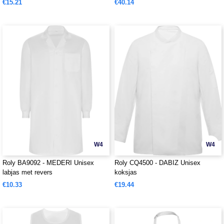
€15.21
€40.14
W4
W4
Roly BA9092 - MEDERI Unisex
Roly CQ4500 - DABIZ Unisex
labjas met revers
koksjas
€10.33
€19.44