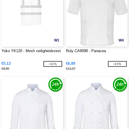
W1
W4
Yoko YK120 - Mesh veiligheidsvest
Roly CA9098 - Panacea
€5.13
€6.89
-42%
-43%
€8.80
€12.07