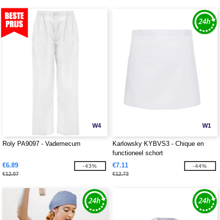
W4
W1
Roly PA9097 - Vademecum
Karlowsky KYBVS3 - Chique en
functioneel schort
€6.89
€7.11
-43%
-44%
€12.07
€12.73