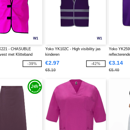
W1
W1
KX221 - CHASUBLE
Yoko YK102C - High visibility jas
Yoko YK259 
svest met Klitteband
kinderen
reflecterend
€2.97
€3.14
-39%
-42%
€5.10
€5.40