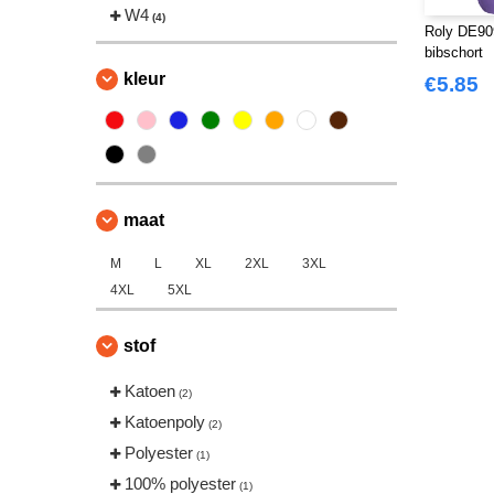
W4
(4)
Roly DE90
bibschort
kleur
€5.85
maat
M
L
XL
2XL
3XL
4XL
5XL
stof
Katoen
(2)
Katoenpoly
(2)
Polyester
(1)
100% polyester
(1)