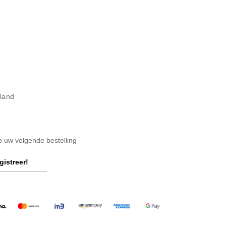
rland
op uw volgende bestelling
gistreer!