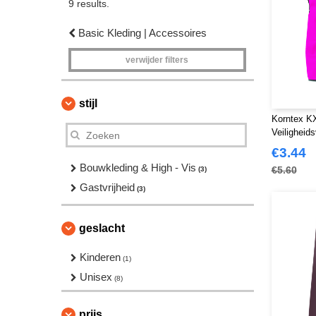
9 results.
Basic Kleding | Accessoires
verwijder filters
stijl
Korntex 
Veiligheid
€3.44
Bouwkleding & High - Vis
€5.60
(3)
Gastvrijheid
(3)
geslacht
Kinderen
(1)
Unisex
(8)
prijs