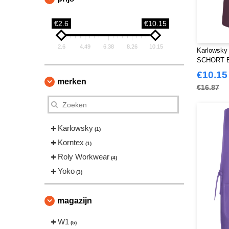
€2.6
€10.15
2.6
4.49
6.38
8.26
10.15
Karlowsk
SCHORT 
€10.15
merken
€16.87
Karlowsky
(1)
Korntex
(1)
Roly Workwear
(4)
Yoko
(3)
magazijn
W1
(5)