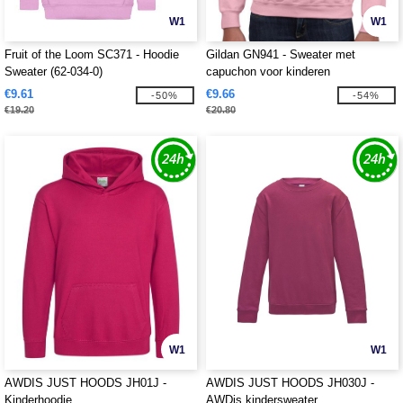
W1
W1
Fruit of the Loom SC371 - Hoodie
Gildan GN941 - Sweater met
Sweater (62-034-0)
capuchon voor kinderen
€9.61
€9.66
-50%
-54%
€19.20
€20.80
W1
W1
AWDIS JUST HOODS JH01J -
AWDIS JUST HOODS JH030J -
Kinderhoodie
AWDis kindersweater