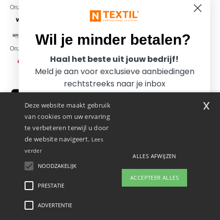
Onze financiële partners
Wil je minder betalen?
Onze transporteurs
Haal het beste uit jouw bedrijf!
Meld je aan voor exclusieve aanbiedingen
rechtstreeks naar je inbox
x
Deze website maakt gebruik
van cookies om uw ervaring
te verbeteren terwijl u door
de website navigeert.
Lees
verder
ALLES AFWIJZEN
Promotional Products Almere (P.P.A.) B.V.
Zekeringstraat 46, 1014BT Amsterdam - VAT NL 005596191B03 - KvK
NOODZAKELIJK
Ja, ik wil minder betalen!
39066321
ACCEPTEER ALLES
Dit is GEEN retouradres. Voor retourzending, zie hier
PRESTATIE
ADVERTENTIE
Wettelijke bepalingen
-
Privacybeleid
-
Algemene Toegangs - En
Nee bedankt, ik wil meer betalen.
Gebruiksvoorwaarden
-
Algemene Contractvoorwaarden
-
Cookiebeleid
-
Site Map