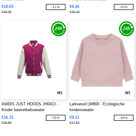
€10.83
€8.26
-41%
-45%
€18.35
€15.10
W1
W1
AWDIS JUST HOODS JH043J -
Larkwood LW800 - Ecologische
Kinder basketbalsweater
kindersweater
€16.33
€9.11
-45%
-48%
€29.80
€17.62