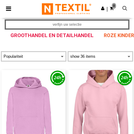
×
Ntextil-app
0
Download app
|
Betere prijzen in de app!
verfijn uw selectie
GROOTHANDEL EN DETAILHANDEL
ROZE KINDER