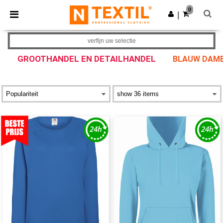
×
Ntextil-app
0
Download app
|
Betere prijzen in de app!
verfijn uw selectie
GROOTHANDEL EN DETAILHANDEL
BLAUW DAME