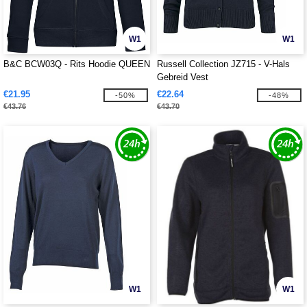
W1
W1
B&C BCW03Q - Rits Hoodie QUEEN
Russell Collection JZ715 - V-Hals
Gebreid Vest
€21.95
€22.64
-50%
-48%
€43.76
€43.70
W1
W1