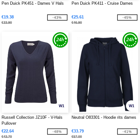
Pen Duick PK451 - Dames V Hals
Pen Duick PK411 - Cruise Dames
€19.38
€25.61
-43%
-45%
€33.90
€46.90
W1
W1
Russell Collection JZ10F - V-Hals
Neutral O83301 - Hoodie rits dames
Pullover
€22.64
€33.79
-48%
-41%
€43.70
€57.00