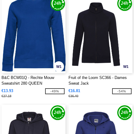
W1
W1
B&C BCW01Q - Rechte Mouw
Fruit of the Loom SC366 - Dames
Sweatshirt 280 QUEEN
Sweat Jack
€13.93
€16.81
-49%
-54%
€27.18
€36.40