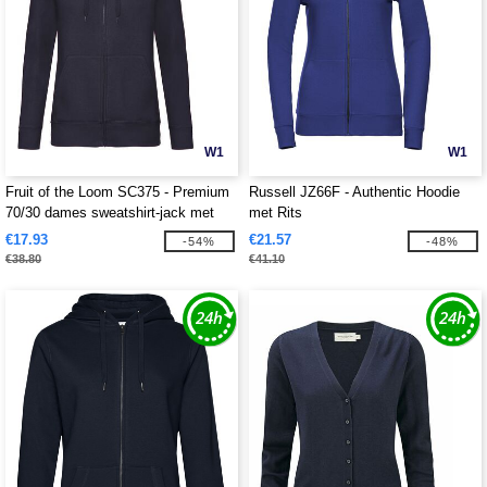
W1
W1
Fruit of the Loom SC375 - Premium
Russell JZ66F - Authentic Hoodie
70/30 dames sweatshirt-jack met
met Rits
capuchon
€17.93
€21.57
-54%
-48%
€38.80
€41.10