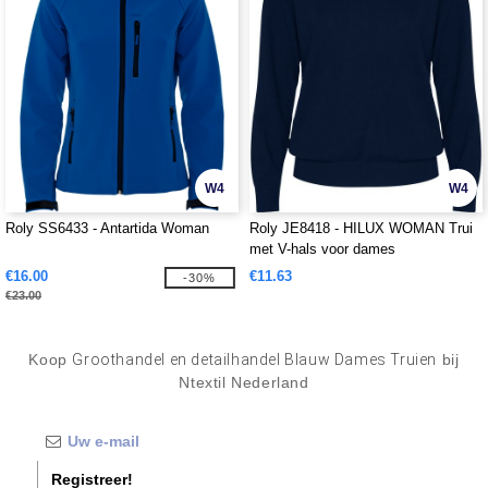
W4
W4
Roly SS6433 - Antartida Woman
Roly JE8418 - HILUX WOMAN Trui
met V-hals voor dames
€16.00
€11.63
-30%
€23.00
Koop
Groothandel en detailhandel Blauw Dames Truien
bij
Ntextil Nederland
Registreer!