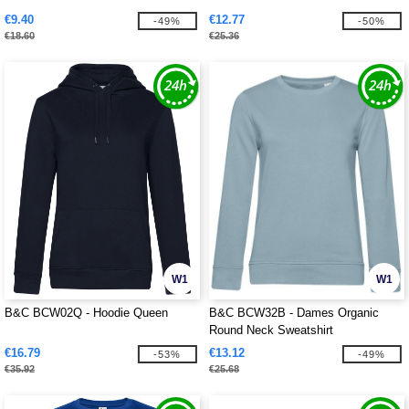
€9.40
€12.77
-49%
-50%
€18.60
€25.36
W1
W1
B&C BCW02Q - Hoodie Queen
B&C BCW32B - Dames Organic
Round Neck Sweatshirt
€16.79
€13.12
-53%
-49%
€35.92
€25.68