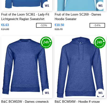
W1
W1
Fruit of the Loom SC361 - Lady-Fit
Fruit of the Loom SC269 - Dames
Lichtgewicht Raglan Sweatshirt
Hoodie Sweater
€6.63
€10.50
-53%
-54%
€14.00
€22.70
W1
W1
B&C BCW02W - Dames crewneck
B&C BCW04W - Hoodie # vrouw