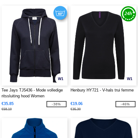
W1
W1
Tee Jays TJ5436 - Mode volledige
Henbury HY721 - V-hals trui femme
ritssluiting hood Women
€35.85
€19.06
-38%
-46%
€58.10
€35.30