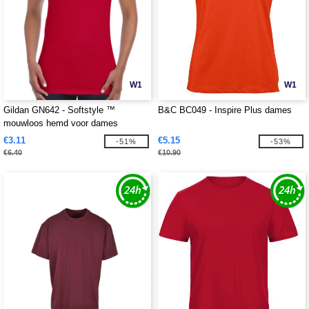
W1
W1
Gildan GN642 - Softstyle ™
B&C BC049 - Inspire Plus dames
mouwloos hemd voor dames
€3.11
€5.15
-51%
-53%
€6.40
€10.90