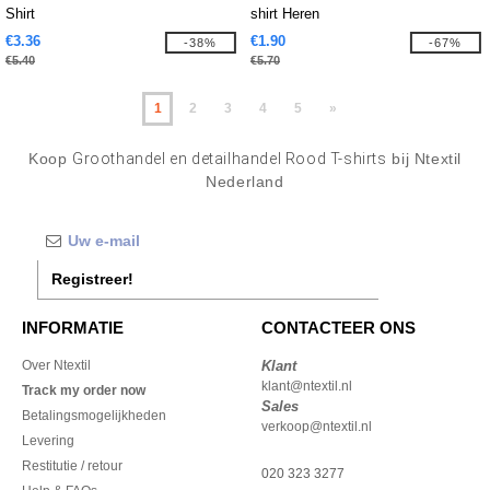
Shirt
shirt Heren
€3.36
€1.90
-38%
-67%
€5.40
€5.70
1
2
3
4
5
»
Koop
Groothandel en detailhandel Rood T-shirts
bij Ntextil
Nederland
Registreer!
INFORMATIE
CONTACTEER ONS
Over Ntextil
Klant
klant@ntextil.nl
Track my order now
Sales
Betalingsmogelijkheden
verkoop@ntextil.nl
Levering
Restitutie / retour
020 323 3277