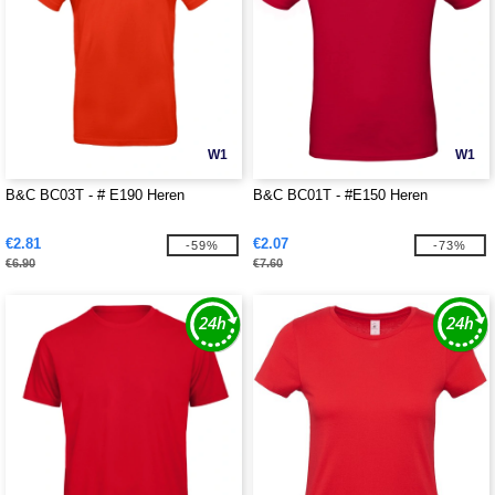
W1
W1
B&C BC03T - # E190 Heren
B&C BC01T - #E150 Heren
€2.81
€2.07
-59%
-73%
€6.90
€7.60