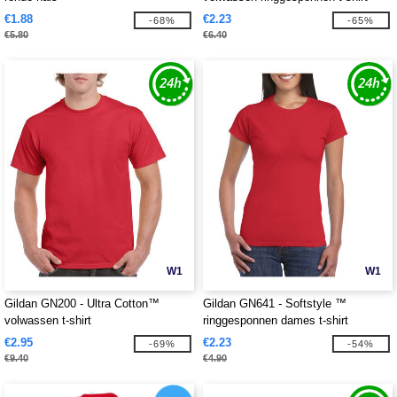
€1.88
€2.23
-68%
-65%
€5.80
€6.40
W1
W1
Gildan GN200 - Ultra Cotton™
Gildan GN641 - Softstyle ™
volwassen t-shirt
ringgesponnen dames t-shirt
€2.95
€2.23
-69%
-54%
€9.40
€4.90