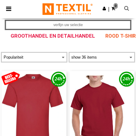
×
Ntextil-app
0
Download app
|
Betere prijzen in de app!
verfijn uw selectie
GROOTHANDEL EN DETAILHANDEL
ROOD T-SHI