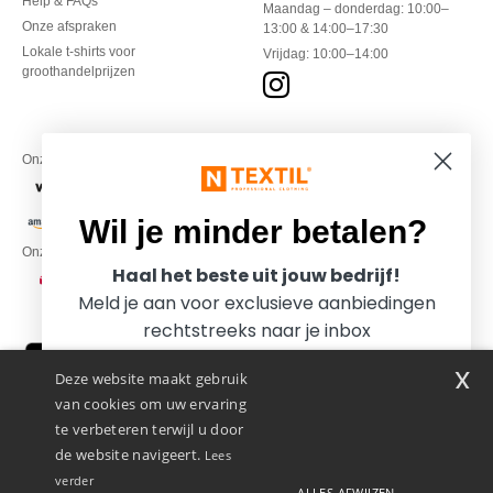
Help & FAQs
Maandag – donderdag: 10:00–
Onze afspraken
13:00 & 14:00–17:30
Lokale t-shirts voor
Vrijdag: 10:00–14:00
groothandelprijzen
Onze financiële partners
Wil je minder betalen?
Onze transporteurs
Haal het beste uit jouw bedrijf!
Meld je aan voor exclusieve aanbiedingen
rechtstreeks naar je inbox
x
Deze website maakt gebruik
van cookies om uw ervaring
te verbeteren terwijl u door
de website navigeert.
Lees
verder
ALLES AFWIJZEN
Promotional Products Almere (P.P.A.) B.V.