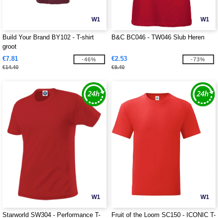
W1
W1
Build Your Brand BY102 - T-shirt
B&C BC046 - TW046 Slub Heren
groot
€7.81
€2.53
-46%
-73%
€14.40
€9.40
W1
W1
Starworld SW304 - Performance T-
Fruit of the Loom SC150 - ICONIC T-