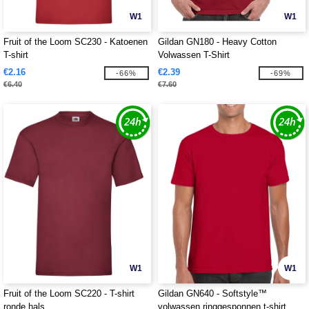
W1
W1
Fruit of the Loom SC230 - Katoenen
Gildan GN180 - Heavy Cotton
T-shirt
Volwassen T-Shirt
€2.16
€2.39
-66%
-69%
€6.40
€7.60
W1
W1
Fruit of the Loom SC220 - T-shirt
Gildan GN640 - Softstyle™
ronde hals
volwassen ringgesponnen t-shirt