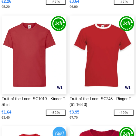
€2.26
€3.64
-57%
-47%
€5.20
€6.90
W1
W1
Fruit of the Loom SC1019 - Kinder T-
Fruit of the Loom SC245 - Ringer T
Shirt
(61-168-0)
€1.64
€3.95
-52%
-49%
€3.40
€7.70