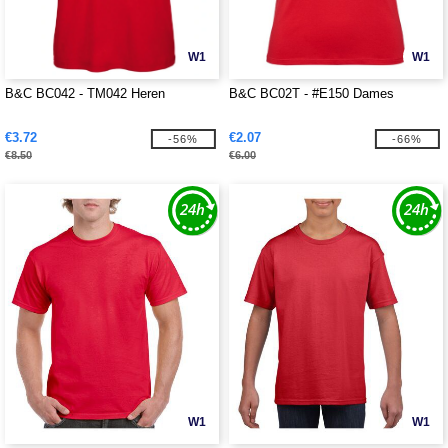
W1
W1
B&C BC042 - TM042 Heren
B&C BC02T - #E150 Dames
€3.72
€2.07
-56%
-66%
€8.50
€6.00
W1
W1