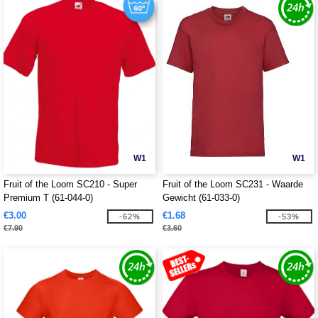
W1
W1
Fruit of the Loom SC210 - Super
Fruit of the Loom SC231 - Waarde
Premium T (61-044-0)
Gewicht (61-033-0)
€3.00
€1.68
-62%
-53%
€7.90
€3.60