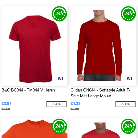
W1
W1
B&C BC044 - TM044 V Heren
Gildan GN644 - Softstyle Adult T-
Shirt Met Lange Mouw
€3.97
€4.33
-54%
-51%
€8.60
€8.80