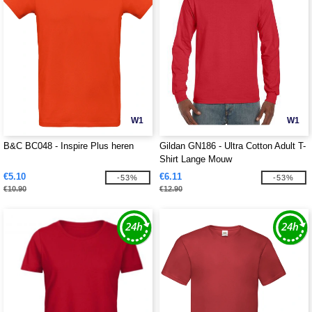
W1
W1
B&C BC048 - Inspire Plus heren
Gildan GN186 - Ultra Cotton Adult T-
Shirt Lange Mouw
€5.10
€6.11
-53%
-53%
€10.90
€12.90