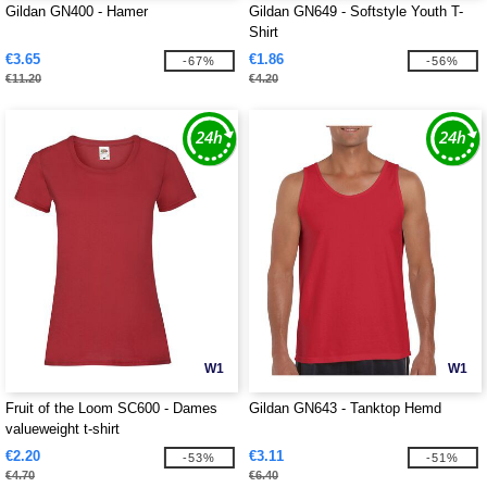
Gildan GN400 - Hamer
Gildan GN649 - Softstyle Youth T-
Shirt
€3.65
€1.86
-67%
-56%
€11.20
€4.20
W1
W1
Fruit of the Loom SC600 - Dames
Gildan GN643 - Tanktop Hemd
valueweight t-shirt
€2.20
€3.11
-53%
-51%
€4.70
€6.40