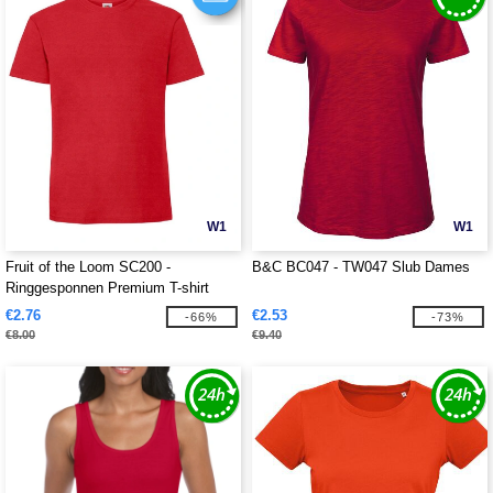
W1
W1
Fruit of the Loom SC200 -
B&C BC047 - TW047 Slub Dames
Ringgesponnen Premium T-shirt
€2.76
€2.53
-66%
-73%
€8.00
€9.40