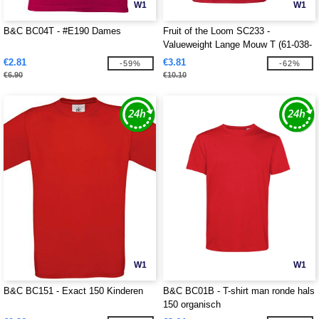
W1
W1
B&C BC04T - #E190 Dames
Fruit of the Loom SC233 -
Valueweight Lange Mouw T (61-038-
0)
€2.81
€3.81
-59%
-62%
€6.90
€10.10
W1
W1
B&C BC151 - Exact 150 Kinderen
B&C BC01B - T-shirt man ronde hals
150 organisch