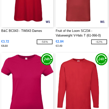
W1
W1
B&C BC043 - TW043 Dames
Fruit of the Loom SC234 -
Valueweight V-Hals T (61-066-0)
€3.72
€2.84
-56%
-62%
€8.50
€7.40