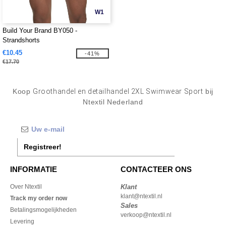
W1
Build Your Brand BY050 -
Strandshorts
€10.45
-41%
€17.70
Koop
Groothandel en detailhandel 2XL Swimwear Sport
bij
Ntextil Nederland
Registreer!
INFORMATIE
CONTACTEER ONS
Over Ntextil
Klant
klant@ntextil.nl
Track my order now
Sales
Betalingsmogelijkheden
verkoop@ntextil.nl
Levering