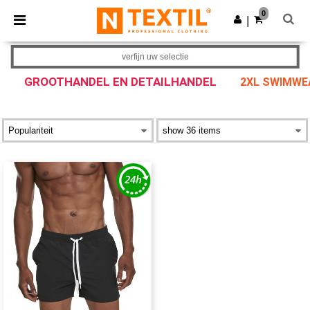
×
Ntextil-app
0
Download app
|
Betere prijzen in de app!
verfijn uw selectie
GROOTHANDEL EN DETAILHANDEL
2XL SWIMWE