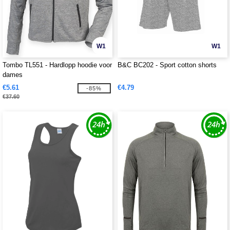
W1
W1
Tombo TL551 - Hardlopp hoodie voor
B&C BC202 - Sport cotton shorts
dames
€5.61
€4.79
-85%
€37.60