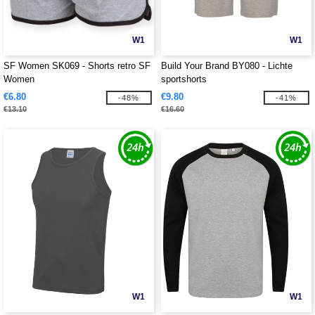
W1
W1
SF Women SK069 - Shorts retro SF
Build Your Brand BY080 - Lichte
Women
sportshorts
€6.80
€9.80
-48%
-41%
€13.10
€16.60
W1
W1