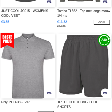
W1
W1
JUST COOL JC015 - WOMEN'S
Tombo TL562 - Top met lange mouw
COOL VEST
1/4 rits
€3.55
€16.32
-53%
€34.70
W4
W1
Roly PO6638 - Star
JUST COOL JC080 - COOL
SHORTS