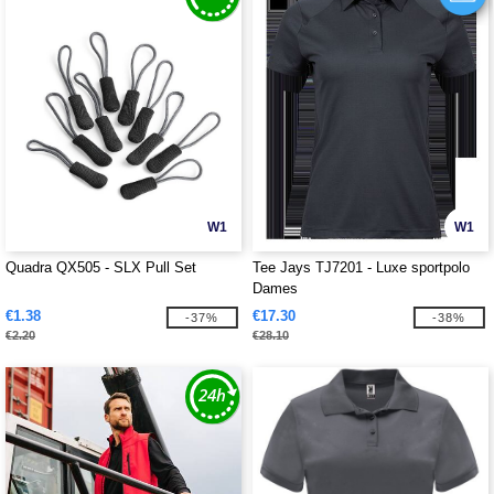
W1
W1
Quadra QX505 - SLX Pull Set
Tee Jays TJ7201 - Luxe sportpolo
Dames
€1.38
€17.30
-37%
-38%
€2.20
€28.10