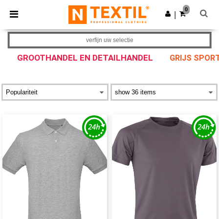
×
Ntextil-app
0
Download app
|
Betere prijzen in de app!
verfijn uw selectie
GROOTHANDEL EN DETAILHANDEL
GRIJS SPOR