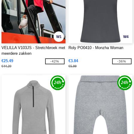
W1
W4
VELILLA V103JS - Stretchbroek met
Roly PO0410 - Monzha Woman
meerdere zakken
€25.49
€3.84
-42%
-36%
€44.20
€5.99