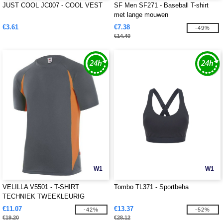
JUST COOL JC007 - COOL VEST
SF Men SF271 - Baseball T-shirt
met lange mouwen
€3.61
€7.38
-49%
€14.40
W1
W1
VELILLA V5501 - T-SHIRT
Tombo TL371 - Sportbeha
TECHNIEK TWEEKLEURIG
€11.07
€13.37
-42%
-52%
€19.20
€28.12