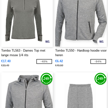
W1
W1
Tombo TL563 - Dames Top met
Tombo TL550 - Hardloop hoodie voor
lange mouw 1/4 rits
heren
€17.40
€6.42
-48%
-84%
€33.40
€40.50