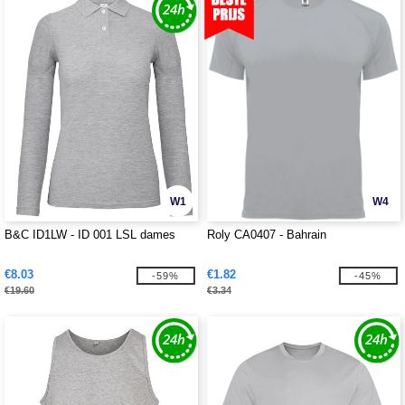
W1
W4
B&C ID1LW - ID 001 LSL dames
Roly CA0407 - Bahrain
€8.03
€1.82
-59%
-45%
€19.60
€3.34