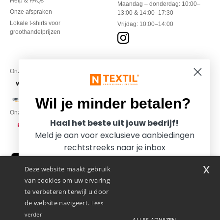
Help & FAQs
Maandag – donderdag: 10:00–
Onze afspraken
13:00 & 14:00–17:30
Lokale t-shirts voor
Vrijdag: 10:00–14:00
groothandelprijzen
Onze financiële partners
Wil je minder betalen?
Onze transporteurs
Haal het beste uit jouw bedrijf!
Meld je aan voor exclusieve aanbiedingen
rechtstreeks naar je inbox
x
Deze website maakt gebruik
van cookies om uw ervaring
te verbeteren terwijl u door
de website navigeert.
Lees
verder
ALLES AFWIJZEN
Promotional Products Almere (P.P.A.) B.V.