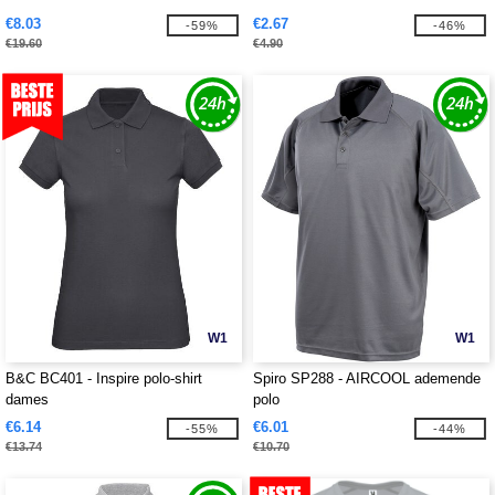
€8.03
€2.67
-59%
-46%
€19.60
€4.90
W1
W1
B&C BC401 - Inspire polo-shirt
Spiro SP288 - AIRCOOL ademende
dames
polo
€6.14
€6.01
-55%
-44%
€13.74
€10.70