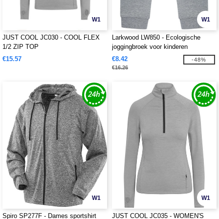
W1
W1
JUST COOL JC030 - COOL FLEX
Larkwood LW850 - Ecologische
1/2 ZIP TOP
joggingbroek voor kinderen
€15.57
€8.42
-48%
€16.26
W1
W1
Spiro SP277F - Dames sportshirt
JUST COOL JC035 - WOMEN'S