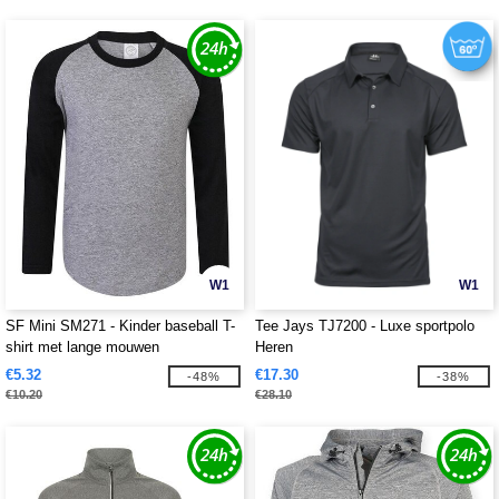
W1
W1
SF Mini SM271 - Kinder baseball T-
Tee Jays TJ7200 - Luxe sportpolo
shirt met lange mouwen
Heren
€5.32
€17.30
-48%
-38%
€10.20
€28.10