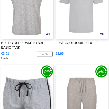
W1
W1
BUILD YOUR BRAND BYB011 -
JUST COOL JC001 - COOL T
BASIC TANK
€3.01
€3.95
-49%
€5.95