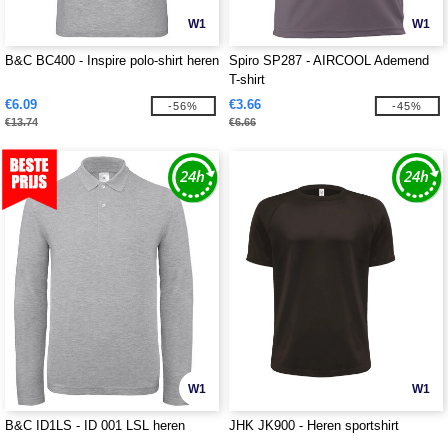
W1
W1
B&C BC400 - Inspire polo-shirt heren
Spiro SP287 - AIRCOOL Ademend
T-shirt
€6.09
€3.66
-56%
-45%
€13.74
€6.66
W1
W1
B&C ID1LS - ID 001 LSL heren
JHK JK900 - Heren sportshirt