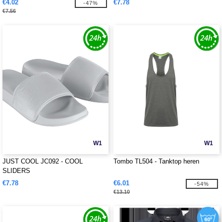
€4.02
€7.78
-47%
€7.56
W1
W1
JUST COOL JC092 - COOL
Tombo TL504 - Tanktop heren
SLIDERS
€7.78
€6.01
-54%
€13.10