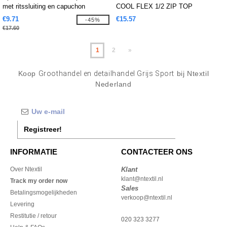
met ritssluiting en capuchon
COOL FLEX 1/2 ZIP TOP
€9.71
€15.57
-45%
€17.60
1
2
»
Koop
Groothandel en detailhandel Grijs Sport
bij Ntextil
Nederland
Registreer!
INFORMATIE
CONTACTEER ONS
Over Ntextil
Klant
klant@ntextil.nl
Track my order now
Sales
Betalingsmogelijkheden
verkoop@ntextil.nl
Levering
Restitutie / retour
020 323 3277