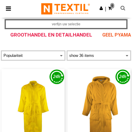
×
Ntextil-app
0
Download app
|
Betere prijzen in de app!
verfijn uw selectie
GROOTHANDEL EN DETAILHANDEL
GEEL PYAMA