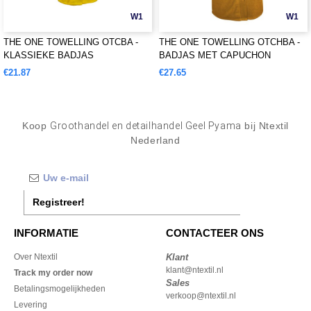
W1
W1
THE ONE TOWELLING OTCBA -
THE ONE TOWELLING OTCHBA -
KLASSIEKE BADJAS
BADJAS MET CAPUCHON
€21.87
€27.65
Koop
Groothandel en detailhandel Geel Pyama
bij Ntextil
Nederland
Registreer!
INFORMATIE
CONTACTEER ONS
Over Ntextil
Klant
klant@ntextil.nl
Track my order now
Sales
Betalingsmogelijkheden
verkoop@ntextil.nl
Levering