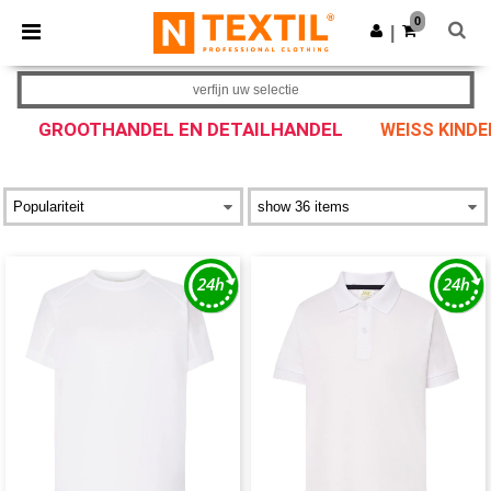
×
Ntextil-app
0
Download app
|
Betere prijzen in de app!
verfijn uw selectie
GROOTHANDEL EN DETAILHANDEL
WEISS KINDE