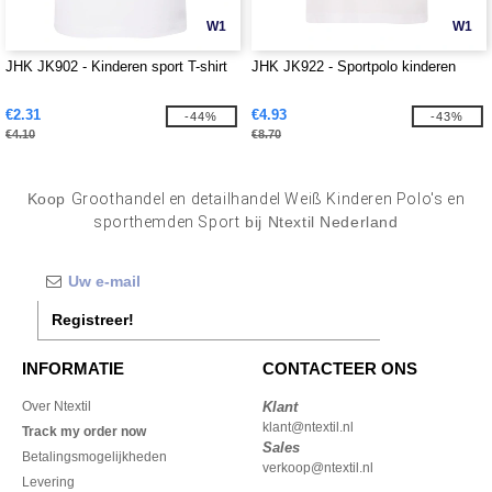
W1
W1
JHK JK902 - Kinderen sport T-shirt
JHK JK922 - Sportpolo kinderen
€2.31
€4.93
-44%
-43%
€4.10
€8.70
Koop
Groothandel en detailhandel Weiß Kinderen Polo's en
sporthemden Sport
bij Ntextil Nederland
Registreer!
INFORMATIE
CONTACTEER ONS
Over Ntextil
Klant
klant@ntextil.nl
Track my order now
Sales
Betalingsmogelijkheden
verkoop@ntextil.nl
Levering