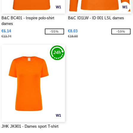
W1
W1
B&C BC401 - Inspire polo-shirt
B&C ID1LW - ID 001 LSL dames
dames
€6.14
€8.03
-55%
-59%
€13.74
€19.60
W1
JHK JK901 - Dames sport T-shirt