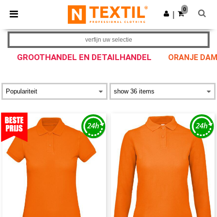
×
Ntextil-app
0
Download app
|
Betere prijzen in de app!
verfijn uw selectie
GROOTHANDEL EN DETAILHANDEL
ORANJE DAM