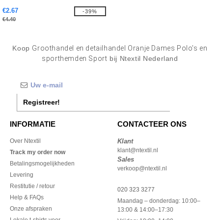
€2.67
-39%
€4.40
Koop
Groothandel en detailhandel Oranje Dames Polo's en
sporthemden Sport
bij Ntextil Nederland
Registreer!
INFORMATIE
CONTACTEER ONS
Over Ntextil
Klant
klant@ntextil.nl
Track my order now
Sales
Betalingsmogelijkheden
verkoop@ntextil.nl
Levering
Restitutie / retour
020 323 3277
Help & FAQs
Maandag – donderdag: 10:00–
Onze afspraken
13:00 & 14:00–17:30