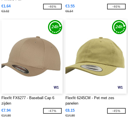
€1.64
€3.55
-46%
-46%
€3.02
€6.54
W1
W1
Flexfit FX6277 - Baseball Cap 6
Flexfit 6245CM - Pet met zes
zijden
panelen
€7.94
€8.15
-47%
-45%
€14.90
€14.90