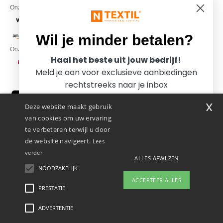
Onze financiële partners
Wil je minder betalen?
Onze transporteurs
Haal het beste uit jouw bedrijf!
Meld je aan voor exclusieve aanbiedingen
rechtstreeks naar je inbox
x
Deze website maakt gebruik
van cookies om uw ervaring
te verbeteren terwijl u door
de website navigeert.
Lees
verder
ALLES AFWIJZEN
Promotional Products Almere (P.P.A.) B.V.
Zekeringstraat 46, 1014BT Amsterdam - VAT NL 005596191B03 - KvK
NOODZAKELIJK
Ja, ik wil minder betalen!
39066321
ACCEPTEER ALLES
Dit is GEEN retouradres. Voor retourzending, zie hier
PRESTATIE
ADVERTENTIE
Wettelijke bepalingen
-
Privacybeleid
-
Algemene Toegangs - En
Nee bedankt, ik wil meer betalen.
Gebruiksvoorwaarden
-
Algemene Contractvoorwaarden
-
Cookiebeleid
-
Site Map