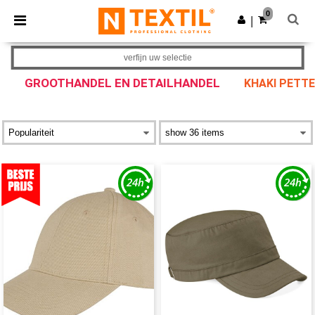
×
Ntextil-app
0
Download app
|
Betere prijzen in de app!
verfijn uw selectie
GROOTHANDEL EN DETAILHANDEL
KHAKI PETT