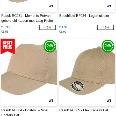
W1
W1
Result RC081 - Memphis Petvan
Beechfield BF034 - Legerhuisdier
geborsteld katoen met Laag Profiel
€1.93
€3.91
-46%
-43%
€3.56
€6.90
W1
W1
Result RC084 - Boston 5-Panel
Result RC085 - Flex Kansas Pet
Printers Pet