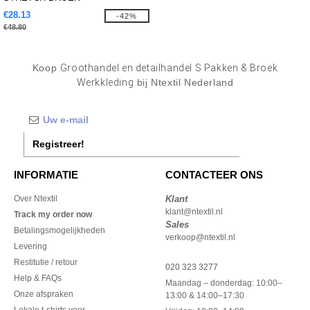
€28.13
-42%
€48.80
Koop
Groothandel en detailhandel S Pakken & Broek
Werkkleding
bij Ntextil Nederland
Registreer!
INFORMATIE
CONTACTEER ONS
Over Ntextil
Klant
klant@ntextil.nl
Track my order now
Sales
Betalingsmogelijkheden
verkoop@ntextil.nl
Levering
Restitutie / retour
020 323 3277
Help & FAQs
Maandag – donderdag: 10:00–
Onze afspraken
13:00 & 14:00–17:30