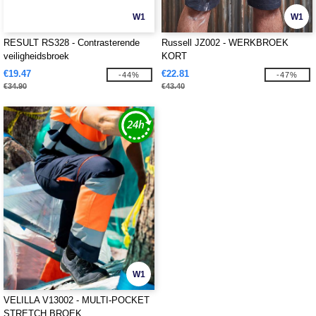
W1
W1
RESULT RS328 - Contrasterende
Russell JZ002 - WERKBROEK
veiligheidsbroek
KORT
€19.47
€22.81
-44%
-47%
€34.90
€43.40
W1
VELILLA V13002 - MULTI-POCKET
STRETCH BROEK