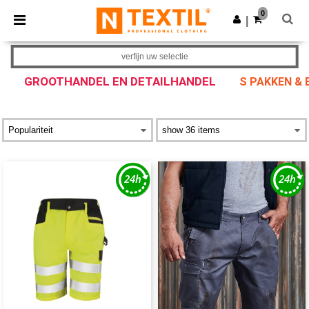
×
Ntextil-app
0
Download app
|
Betere prijzen in de app!
verfijn uw selectie
GROOTHANDEL EN DETAILHANDEL
S PAKKEN & 