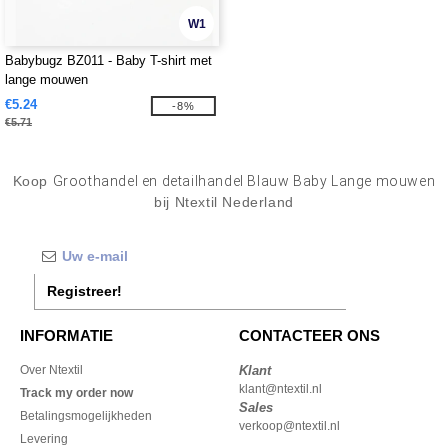
W1
Babybugz BZ011 - Baby T-shirt met
lange mouwen
€5.24
-8%
€5.71
Koop
Groothandel en detailhandel Blauw Baby Lange mouwen
bij Ntextil Nederland
Registreer!
INFORMATIE
CONTACTEER ONS
Over Ntextil
Klant
klant@ntextil.nl
Track my order now
Sales
Betalingsmogelijkheden
verkoop@ntextil.nl
Levering