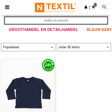
×
Ntextil-app
0
Download app
|
Betere prijzen in de app!
verfijn uw selectie
GROOTHANDEL EN DETAILHANDEL
BLAUW BABY