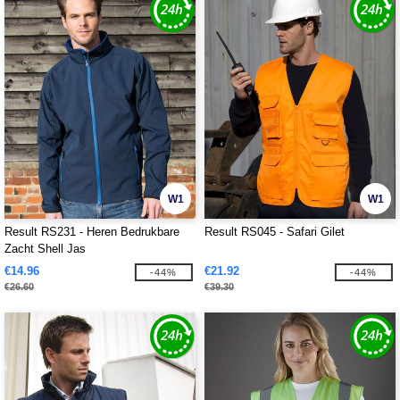
W1
W1
Result RS231 - Heren Bedrukbare
Result RS045 - Safari Gilet
Zacht Shell Jas
€14.96
€21.92
-44%
-44%
€26.60
€39.30