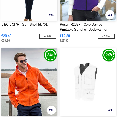
W1
W1
B&C BCI7F - Soft-Shell Id.701
Result R232F - Core Dames
Printable Softshell Bodywarmer
€20.49
€12.88
-48%
-54%
€39.20
€27.90
W1
W1