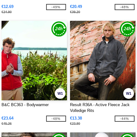
€12.69
€20.49
-49%
-48%
€24.90
€39.20
W1
W1
B&C BC363 - Bodywarmer
Result R36A - Active Fleece Jack
Volledige Rits
€23.64
€13.38
-48%
-44%
€45.26
€23.80