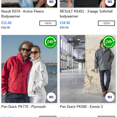
W1
W1
Result R37A - Active Fleece
RESULT RS451 - 3-laags Softshell
Bodywarmer
bodywarmer
€11.60
€18.92
-46%
-50%
€21.45
€37.70
W1
W1
Pen Duick PK770 - Plymouth
Pen Duick PK500 - Eerste 3