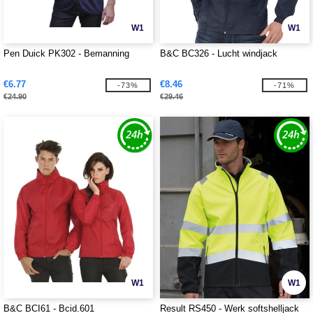
W1
W1
Pen Duick PK302 - Bemanning
B&C BC326 - Lucht windjack
€6.77
€8.46
-73%
-71%
€24.90
€29.46
W1
W1
B&C BCI61 - Bcid.601
Result RS450 - Werk softshelljack