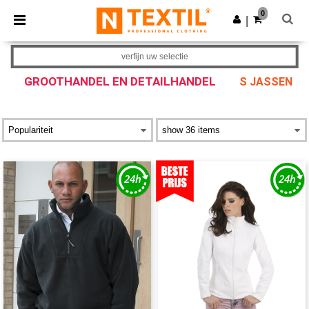
×
Ntextil-app
0
Download app
|
Betere prijzen in de app!
verfijn uw selectie
GROOTHANDEL EN DETAILHANDEL
S JASSEN