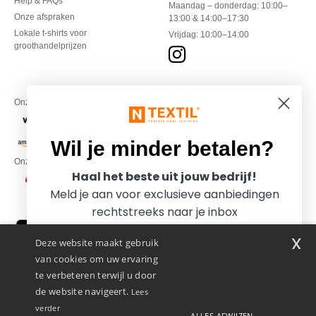
Help & FAQs
Maandag – donderdag: 10:00–
Onze afspraken
13:00 & 14:00–17:30
Lokale t-shirts voor
Vrijdag: 10:00–14:00
groothandelprijzen
Onze financiële partners
Wil je minder betalen?
Onze transporteurs
Haal het beste uit jouw bedrijf!
Meld je aan voor exclusieve aanbiedingen
rechtstreeks naar je inbox
x
Deze website maakt gebruik
van cookies om uw ervaring
te verbeteren terwijl u door
de website navigeert.
Lees
verder
ALLES AFWIJZEN
Promotional Products Almere (P.P.A.) B.V.