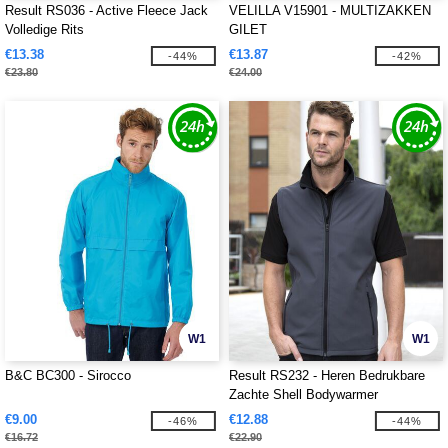
Result RS036 - Active Fleece Jack
VELILLA V15901 - MULTIZAKKEN
Volledige Rits
GILET
€13.38
€13.87
-44%
-42%
€23.80
€24.00
W1
W1
B&C BC300 - Sirocco
Result RS232 - Heren Bedrukbare
Zachte Shell Bodywarmer
€9.00
€12.88
-46%
-44%
€16.72
€22.90