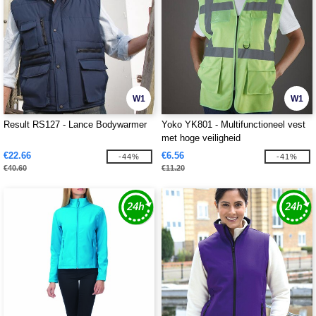
W1
W1
Result RS127 - Lance Bodywarmer
Yoko YK801 - Multifunctioneel vest
met hoge veiligheid
€22.66
€6.56
-44%
-41%
€40.60
€11.20