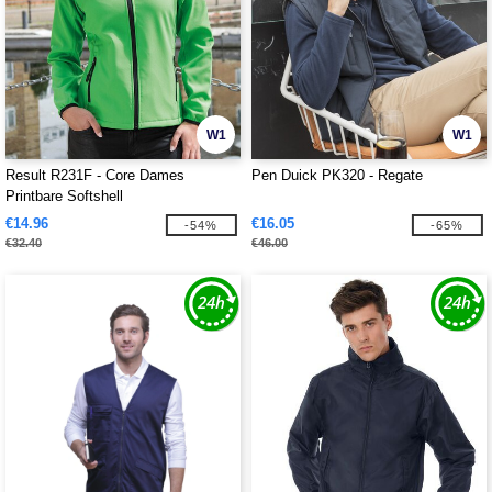
W1
W1
Result R231F - Core Dames
Pen Duick PK320 - Regate
Printbare Softshell
€14.96
€16.05
-54%
-65%
€32.40
€46.00