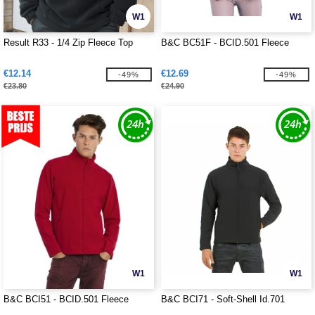
W1
W1
Result R33 - 1/4 Zip Fleece Top
B&C BC51F - BCID.501 Fleece
€12.14
€12.69
-49%
-49%
€23.80
€24.90
W1
W1
B&C BCI51 - BCID.501 Fleece
B&C BCI71 - Soft-Shell Id.701