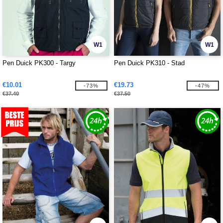
W1
W1
Pen Duick PK300 - Targy
Pen Duick PK310 - Stad
€10.01
€19.73
-73%
-47%
€37.40
€37.50