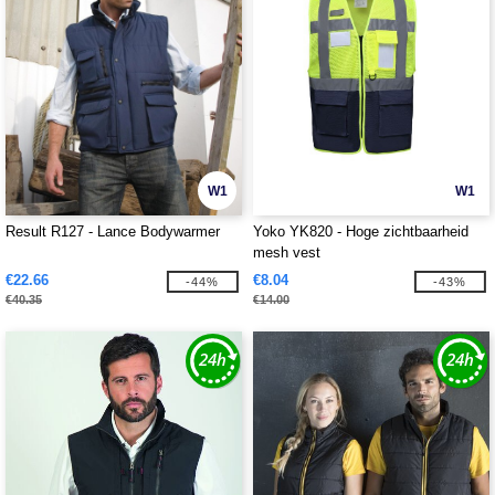
W1
W1
Result R127 - Lance Bodywarmer
Yoko YK820 - Hoge zichtbaarheid
mesh vest
€22.66
€8.04
-44%
-43%
€40.35
€14.00