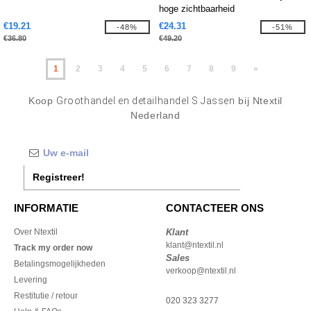
hoge zichtbaarheid
€19.21
€24.31
-48%
-51%
€36.80
€49.20
1
2
3
4
5
6
7
8
9
»
Koop
Groothandel en detailhandel S Jassen
bij Ntextil
Nederland
Registreer!
INFORMATIE
CONTACTEER ONS
Over Ntextil
Klant
klant@ntextil.nl
Track my order now
Sales
Betalingsmogelijkheden
verkoop@ntextil.nl
Levering
Restitutie / retour
020 323 3277