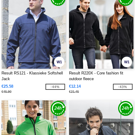
W1
W1
Result RS121 - Klassieke Softshell
Result R220X - Core fashion fit
Jack
outdoor fleece
€25.58
€12.14
-44%
-43%
€45.90
€21.45