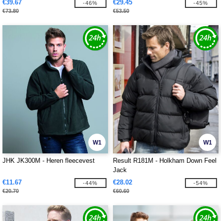
€39.67
€29.45
-46%
-45%
€73.80
€53.50
W1
W1
JHK JK300M - Heren fleecevest
Result R181M - Holkham Down Feel
Jack
€11.67
€28.02
-44%
-54%
€20.70
€60.60