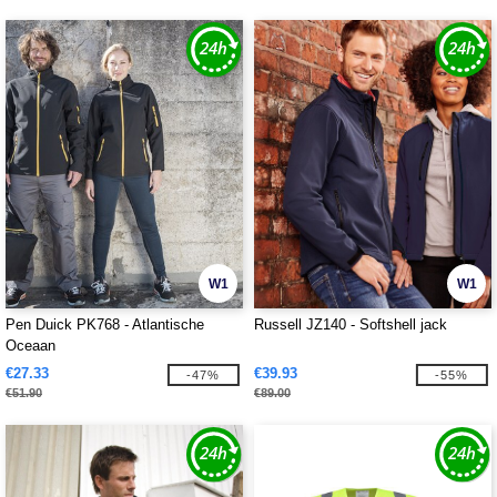
W1
W1
Pen Duick PK768 - Atlantische
Russell JZ140 - Softshell jack
Oceaan
€27.33
€39.93
-47%
-55%
€51.90
€89.00