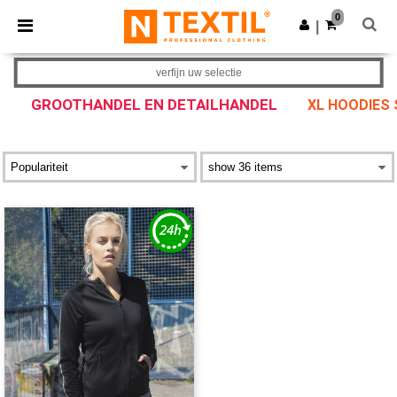
×
Ntextil-app
0
Download app
|
Betere prijzen in de app!
verfijn uw selectie
GROOTHANDEL EN DETAILHANDEL
XL HOODIES