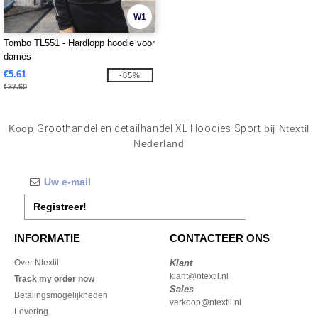
W1
Tombo TL551 - Hardlopp hoodie voor
dames
€5.61
-85%
€37.60
Koop
Groothandel en detailhandel XL Hoodies Sport
bij Ntextil
Nederland
Registreer!
INFORMATIE
CONTACTEER ONS
Over Ntextil
Klant
klant@ntextil.nl
Track my order now
Sales
Betalingsmogelijkheden
verkoop@ntextil.nl
Levering