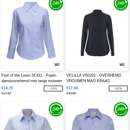
W1
W1
Fruit of the Loom SC411 - Poplin
VELILLA V5015S - OVERHEMD
damesoverhemd met lange mouwen
VROUWEN MAO KRAAG
€14.75
€17.84
-14%
-42%
€17.22
€30.90