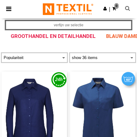
×
Ntextil-app
0
Download app
|
Betere prijzen in de app!
verfijn uw selectie
GROOTHANDEL EN DETAILHANDEL
BLAUW DAME