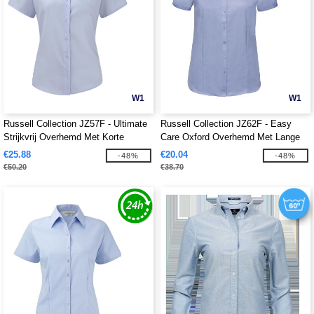
W1
W1
Russell Collection JZ57F - Ultimate
Russell Collection JZ62F - Easy
Strijkvrij Overhemd Met Korte
Care Oxford Overhemd Met Lange
Mouwen
Mouw
€25.88
€20.04
-48%
-48%
€50.20
€38.70