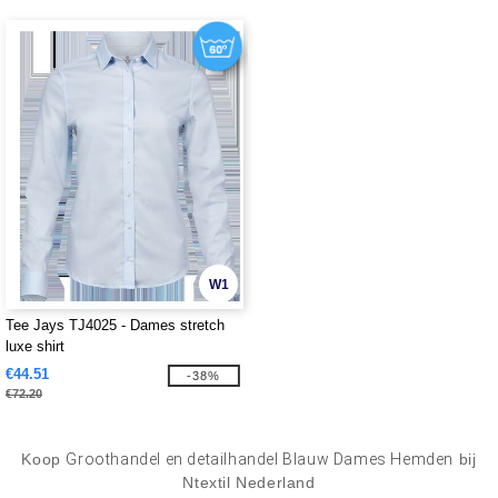
W1
Tee Jays TJ4025 - Dames stretch
luxe shirt
€44.51
-38%
€72.20
Koop
Groothandel en detailhandel Blauw Dames Hemden
bij
Ntextil Nederland