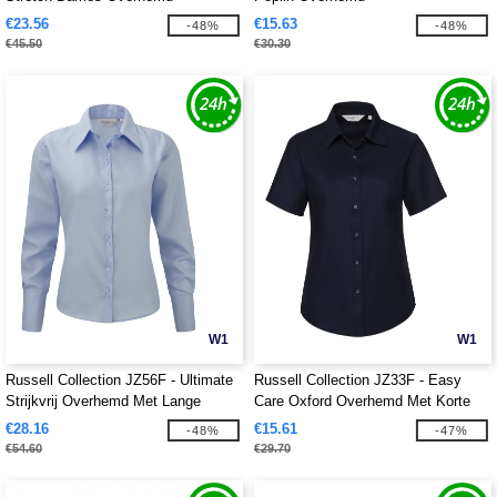
€23.56
€15.63
-48%
-48%
€45.50
€30.30
W1
W1
Russell Collection JZ56F - Ultimate
Russell Collection JZ33F - Easy
Strijkvrij Overhemd Met Lange
Care Oxford Overhemd Met Korte
Mouwen
Mouw
€28.16
€15.61
-48%
-47%
€54.60
€29.70