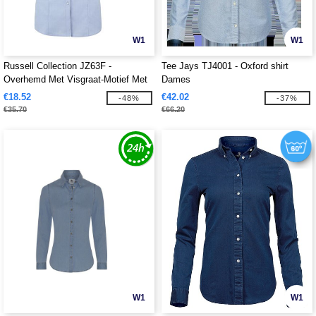
W1
W1
Russell Collection JZ63F -
Tee Jays TJ4001 - Oxford shirt
Overhemd Met Visgraat-Motief Met
Dames
Korte Mouw
€18.52
€42.02
-48%
-37%
€35.70
€66.20
W1
W1