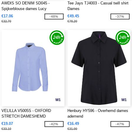
AWDIS SO DENIM SD045 -
Tee Jays TJ4003 - Casual twill shirt
Spijkerblouse dames Lucy
Dames
€17.06
€49.45
-48%
-37%
€32.70
€78.20
W1
W1
VELILLA V5005S - OXFORD
Henbury HY596 - Overhemd dames
STRETCH DAMESHEMD
ademend
€19.07
€16.49
-42%
-47%
€33.10
€31.00