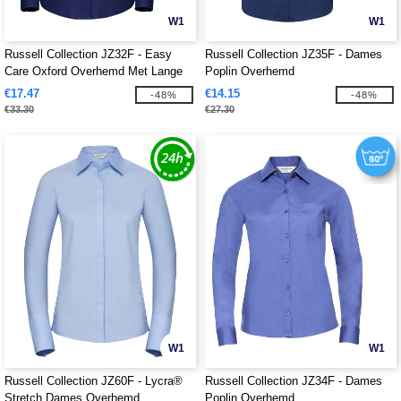
W1
W1
Russell Collection JZ32F - Easy
Russell Collection JZ35F - Dames
Care Oxford Overhemd Met Lange
Poplin Overhemd
Mouw
€17.47
€14.15
-48%
-48%
€33.30
€27.30
W1
W1
Russell Collection JZ60F - Lycra®
Russell Collection JZ34F - Dames
Stretch Dames Overhemd
Poplin Overhemd