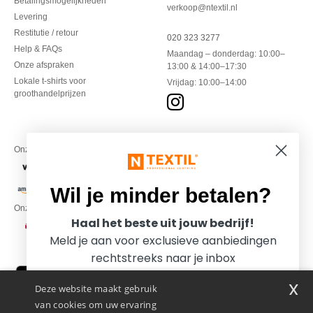
Betalingsmogelijkheden
verkoop@ntextil.nl
Levering
Restitutie / retour
020 323 3277
Help & FAQs
Maandag – donderdag: 10:00–
Onze afspraken
13:00 & 14:00–17:30
Lokale t-shirts voor
Vrijdag: 10:00–14:00
groothandelprijzen
Onze financiële partners
Wil je minder betalen?
Onze transporteurs
Haal het beste uit jouw bedrijf!
Meld je aan voor exclusieve aanbiedingen
rechtstreeks naar je inbox
x
Deze website maakt gebruik
van cookies om uw ervaring