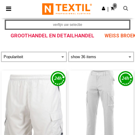
×
Ntextil-app
0
Download app
|
Betere prijzen in de app!
verfijn uw selectie
GROOTHANDEL EN DETAILHANDEL
WEISS BROEK