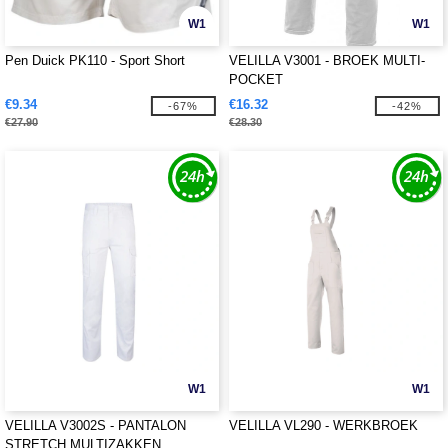
W1
W1
Pen Duick PK110 - Sport Short
VELILLA V3001 - BROEK MULTI-
POCKET
€9.34
€16.32
-67%
-42%
€27.90
€28.30
W1
W1
VELILLA V3002S - PANTALON
VELILLA VL290 - WERKBROEK
STRETCH MULTIZAKKEN