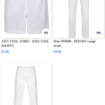
W1
W4
JUST COOL JC080J - KIDS COOL
Roly PA9088 - ROCHAT Lange
SHORTS
broek
€6.28
€9.56