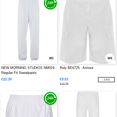
W1
W4
NEW MORNING STUDIOS NM019 -
Roly BE6725 - Armour
Regular Fit Sweatpants
€22.39
€9.03
-34%
€13.75