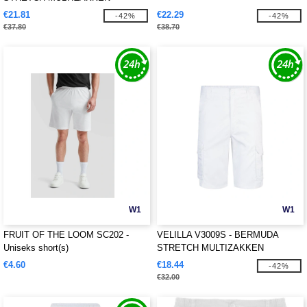
€21.81
€22.29
-42%
-42%
€37.80
€38.70
W1
W1
FRUIT OF THE LOOM SC202 -
VELILLA V3009S - BERMUDA
Uniseks short(s)
STRETCH MULTIZAKKEN
€4.60
€18.44
-42%
€32.00