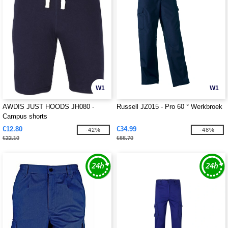
W1
W1
AWDIS JUST HOODS JH080 -
Russell JZ015 - Pro 60 ° Werkbroek
Campus shorts
€12.80
€34.99
-42%
-48%
€22.10
€66.70