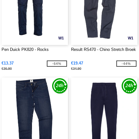
W1
W1
Pen Duick PK820 - Rocks
Result RS470 - Chino Stretch Broek
€13.37
€19.47
-64%
-44%
€36.90
€34.90