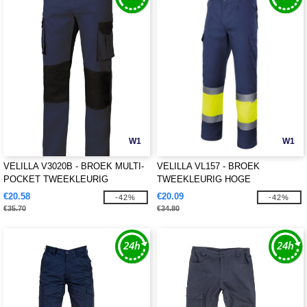
W1
W1
VELILLA V3020B - BROEK MULTI-
VELILLA VL157 - BROEK
POCKET TWEEKLEURIG
TWEEKLEURIG HOGE
ZICHTBAARHEID
€20.58
€20.09
-42%
-42%
€35.70
€34.80