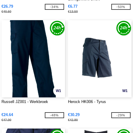
€26.79
€6.77
-34%
-50%
€40.60
€13.50
W1
W1
Russell JZ001 - Werkbroek
Herock HK006 - Tyrus
€24.64
€30.29
-48%
-29%
€47.00
€42.80