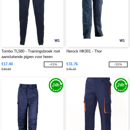
W1
W1
Tombo TL580 - Trainingsbroek met
Herock HK001 - Thor
aansluitende pijpen voor heren
€17.40
€31.76
-43%
-30%
€30.50
€45.10