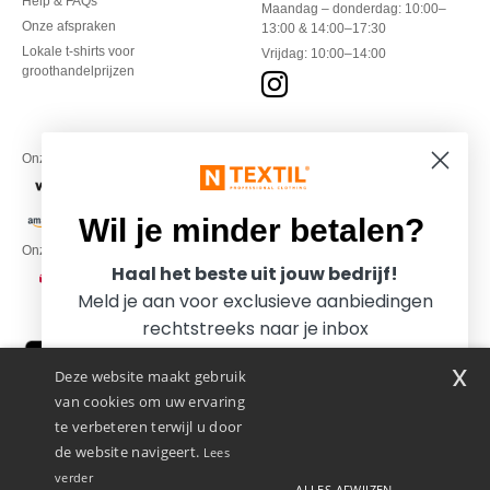
Help & FAQs
Maandag – donderdag: 10:00–
Onze afspraken
13:00 & 14:00–17:30
Lokale t-shirts voor
Vrijdag: 10:00–14:00
groothandelprijzen
Onze financiële partners
Wil je minder betalen?
Onze transporteurs
Haal het beste uit jouw bedrijf!
Meld je aan voor exclusieve aanbiedingen
rechtstreeks naar je inbox
x
Deze website maakt gebruik
van cookies om uw ervaring
te verbeteren terwijl u door
de website navigeert.
Lees
verder
ALLES AFWIJZEN
Promotional Products Almere (P.P.A.) B.V.