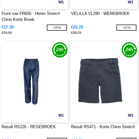
W1
W1
Front row FR605 - Heren Stretch
VELILLA VL290 - WERKBROEK
Chino Korte Broek
€17.38
€22.29
-49%
-42%
€34.00
€38.70
W1
W1
Result RS226 - REGEBROEK
Result RS471 - Korte Chino Stretch