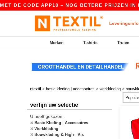
DE CODE APP10 – NOG BETERE PRIJZEN IN DE AP
Leveringsinfo
Merken
T-shirts
Truien
R
GROOTHANDEL EN DETAILHANDEL
>
>
>
ntextil
basic kleding | accessoires
werkkleding
bouwkle
verfijn uw selectie
U heeft gekozen :
Basic Kleding | Accessoires
Werkkleding
Bouwkleding & High - Vis