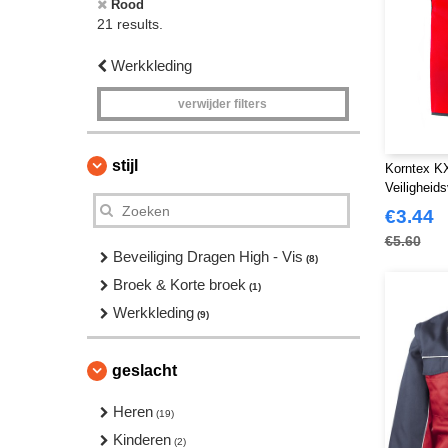
Rood
21 results.
Werkkleding
verwijder filters
stijl
Korntex 
Veiligheid
€3.44
€5.60
Beveiliging Dragen High - Vis
(8)
Broek & Korte broek
(1)
Werkkleding
(9)
geslacht
Heren
(19)
Kinderen
(2)