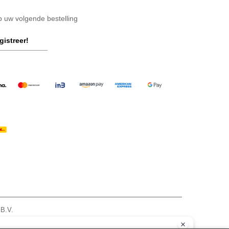
op uw volgende bestelling
gistreer!
 B.V.
am - VAT NL 005596191B03 - KvK 39066321