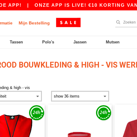
P!
|
ONZE APP IS LIVE! €10 KORTING VANAF €
rmatie
Mijn Bestelling
Tassen
Polo's
Jassen
Mutsen
OOD BOUWKLEDING & HIGH - VIS WE
ding & high - vis