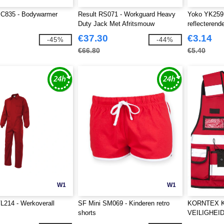
C835 - Bodywarmer
Result RS071 - Workguard Heavy
Yoko YK259 
Duty Jack Met Afritsmouw
reflecterend
€37.30
€3.14
-45%
-44%
€66.80
€5.40
W1
W1
L214 - Werkoverall
SF Mini SM069 - Kinderen retro
KORNTEX K
shorts
VEILIGHEI