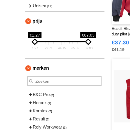
Unisex
(12)
prijs
Result RE
duty pilot 
€1.27
€87.03
mouwen
€37.30
1.27
22.71
44.15
65.59
87.03
€41.19
merken
B&C Pro
(2)
Herock
(1)
Korntex
(7)
Result
(5)
Roly Workwear
(2)