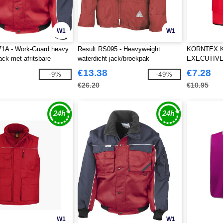
W1
W1
71A - Work-Guard heavy
Result RS095 - Heavyweight
KORNTEX K
jack met afritsbare
waterdicht jack/broekpak
EXECUTIVE
€13.38
€7.28
-9%
-49%
€26.20
€10.95
W1
W1