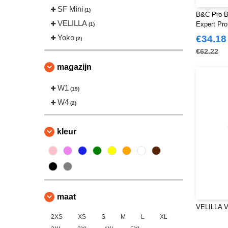
SF Mini
(1)
B&C Pro B
VELILLA
Expert Pro
(1)
Yoko
€34.18
(2)
€62.22
magazijn
W1
(19)
W4
(2)
kleur
maat
VELILLA V
2XS
XS
S
M
L
XL