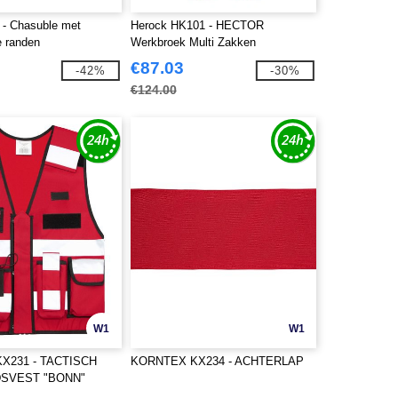
- Chasuble met
Herock HK101 - HECTOR
e randen
Werkbroek Multi Zakken
€87.03
-42%
-30%
€124.00
W1
W1
X231 - TACTISCH
KORNTEX KX234 - ACHTERLAP
DSVEST "BONN"