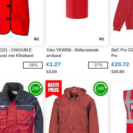
W1
W1
KX221 - CHASUBLE
Yoko YKW066 - Reflecterende
B&C Pro CG
svest met Klitteband
armband
Pro
€1.27
€20.72
-39%
-37%
€2.00
€35.95