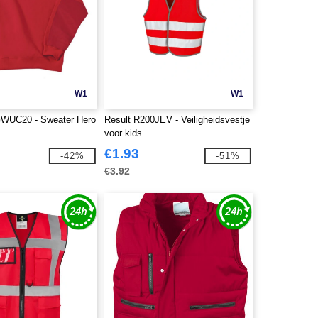
W1
W1
WUC20 - Sweater Hero
Result R200JEV - Veiligheidsvestje
voor kids
€1.93
-42%
-51%
€3.92