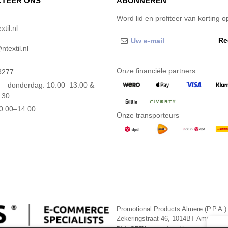
TEER ONS
ABONNEREN
Word lid en profiteer van korting 
til.nl
Re
textil.nl
Onze financiële partners
3277
– donderdag: 10:00–13:00 &
:30
10:00–14:00
Onze transporteurs
Promotional Products Almere (P.P.A.)
Zekeringstraat 46, 1014BT Amsterd