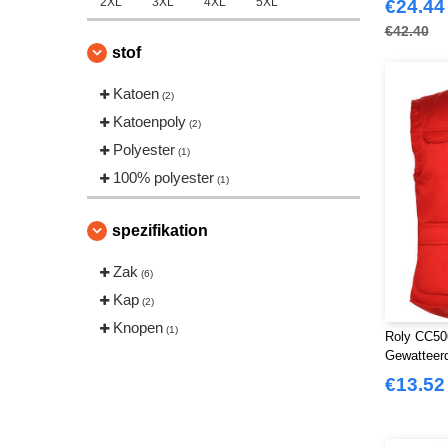
2XL
3XL
4XL
5XL
€24.44
€42.40
stof
Katoen
(2)
Katoenpoly
(2)
Polyester
(1)
100% polyester
(1)
spezifikation
Zak
(6)
Kap
(2)
Knopen
(1)
Roly CC5
Gewatteer
meerdere 
€13.52
achterkant