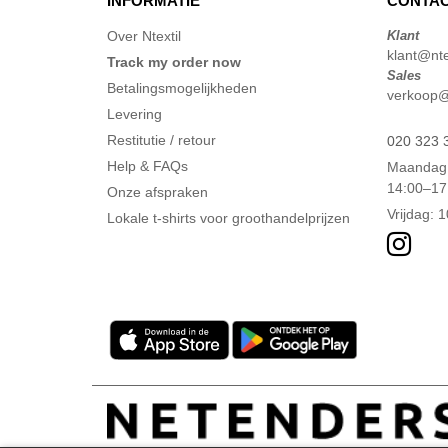
INFORMATIE
CONTAC
Over Ntextil
Klant
klant@ntex
Track my order now
Sales
Betalingsmogelijkheden
verkoop@n
Levering
Restitutie / retour
020 323 
Help & FAQs
Maandag 
14:00–17
Onze afspraken
Vrijdag: 
Lokale t-shirts voor groothandelprijzen