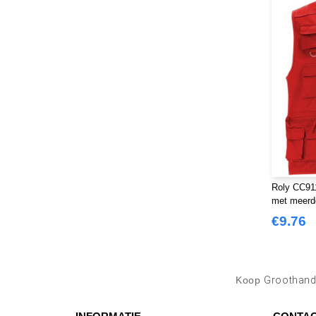
Roly CC91
met meerd
€9.76
Koop
Groothande