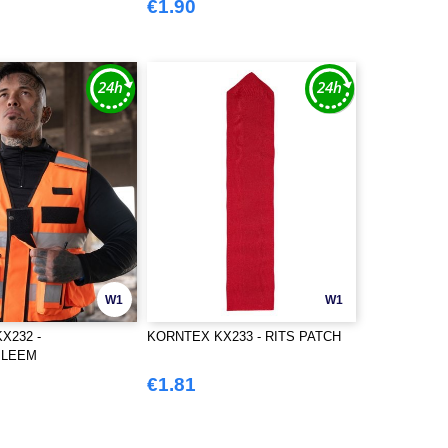
€1.90
W1
W1
X232 -
KORNTEX KX233 - RITS PATCH
BLEEM
€1.81