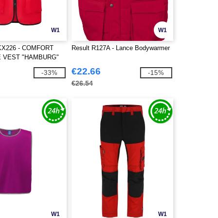
W1
W1
X226 - COMFORT
Result R127A - Lance Bodywarmer
 VEST "HAMBURG"
€22.66
-33%
-15%
€26.54
W1
W1