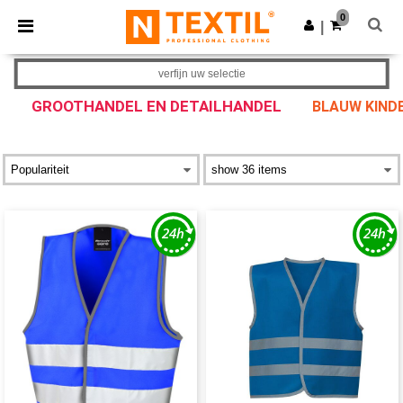
×
Ntextil-app
0
Download app
|
Betere prijzen in de app!
verfijn uw selectie
GROOTHANDEL EN DETAILHANDEL
BLAUW KINDE