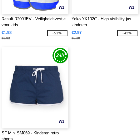
W1
W1
Result R200JEV - Veiligheidsvestje
Yoko YK102C - High visibility jas
voor kids
kinderen
€1.93
€2.97
-51%
-42%
€3.92
€5.10
W1
SF Mini SM069 - Kinderen retro
shorts