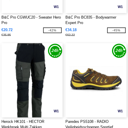
W1
W1
B&C Pro CGWUC20 - Sweater Hero
B&C Pro BC835 - Bodywarmer
Pro
Expert Pro
€20.72
€34.18
-42%
-45%
€35.95
€62.22
W1
W1
Herock HK101 - HECTOR
Paredes PS5108 - RADIO
Werkbroek Multi Zakken
Veiligheidsschoenen Sportief