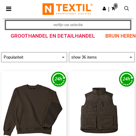
×
Ntextil-app
0
Download app
|
Betere prijzen in de app!
verfijn uw selectie
GROOTHANDEL EN DETAILHANDEL
BRUIN HEREN