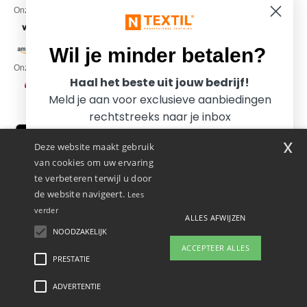
Onze financiële partners
Wil je minder betalen?
Onze transporteurs
Haal het beste uit jouw bedrijf!
Meld je aan voor exclusieve aanbiedingen
rechtstreeks naar je inbox
x
Deze website maakt gebruik
van cookies om uw ervaring
te verbeteren terwijl u door
de website navigeert.
Lees
verder
ALLES AFWIJZEN
Promotional Products Almere (P.P.A.) B.V.
Zekeringstraat 46, 1014BT Amsterdam - VAT NL 005596191B03 - KvK
NOODZAKELIJK
Ja, ik wil minder betalen!
39066321
ACCEPTEER ALLES
Dit is GEEN retouradres. Voor retourzending, zie hier
PRESTATIE
ADVERTENTIE
Wettelijke bepalingen
-
Privacybeleid
-
Algemene Toegangs - En
Nee bedankt, ik wil meer betalen.
Gebruiksvoorwaarden
-
Algemene Contractvoorwaarden
-
Cookiebeleid
-
Site Map