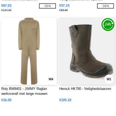
€87.03
€57.15
-30%
-36%
€124.00
€88.90
W4
W1
Roly BM8401 - JIMMY Raglan
Herock HK780 - Veiligheidslaarzen
werkoverall met lange mouwen
€16.05
€105.10