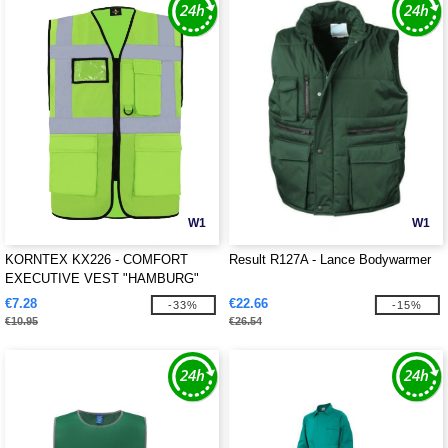
W1
W1
KORNTEX KX226 - COMFORT
Result R127A - Lance Bodywarmer
EXECUTIVE VEST "HAMBURG"
€7.28
€22.66
-33%
-15%
€10.95
€26.54