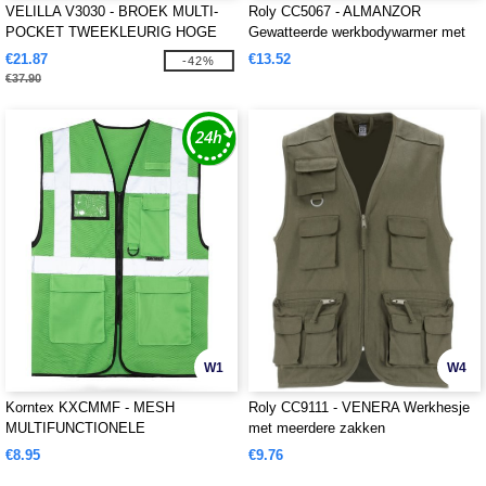
VELILLA V3030 - BROEK MULTI-
Roly CC5067 - ALMANZOR
POCKET TWEEKLEURIG HOGE
Gewatteerde werkbodywarmer met
ZICHTBAARHEID
meerdere zakken en verlengde
€21.87
€13.52
-42%
achterkant
€37.90
W1
W4
Korntex KXCMMF - MESH
Roly CC9111 - VENERA Werkhesje
MULTIFUNCTIONELE
met meerdere zakken
VEILIGHEIDSVEST "LARISA"
€8.95
€9.76