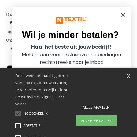
Onze financiële partners
Wil je minder betalen?
Onze transporteurs
Haal het beste uit jouw bedrijf!
Meld je aan voor exclusieve aanbiedingen
rechtstreeks naar je inbox
x
Deze website maakt gebruik
van cookies om uw ervaring
te verbeteren terwijl u door
de website navigeert.
Lees
verder
ALLES AFWIJZEN
Promotional Products Almere (P.P.A.) B.V.
Zekeringstraat 46, 1014BT Amsterdam - VAT NL 005596191B03 - KvK
NOODZAKELIJK
Ja, ik wil minder betalen!
39066321
ACCEPTEER ALLES
Dit is GEEN retouradres. Voor retourzending, zie hier
PRESTATIE
👋
Hallo
Als u vragen of opmerkingen heeft,