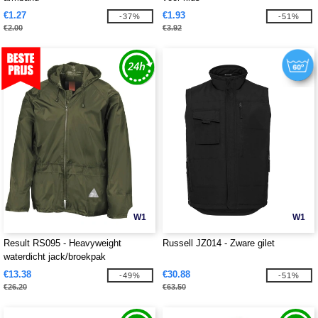
€1.27
€1.93
-37%
-51%
€2.00
€3.92
W1
W1
Result RS095 - Heavyweight
Russell JZ014 - Zware gilet
waterdicht jack/broekpak
€13.38
€30.88
-49%
-51%
€26.20
€63.50