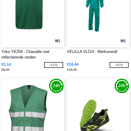
W1
W1
Yoko YK259 - Chasuble met
VELILLA VL214 - Werkoverall
reflecterende randen
€3.14
€24.44
-42%
-42%
€5.40
€42.40