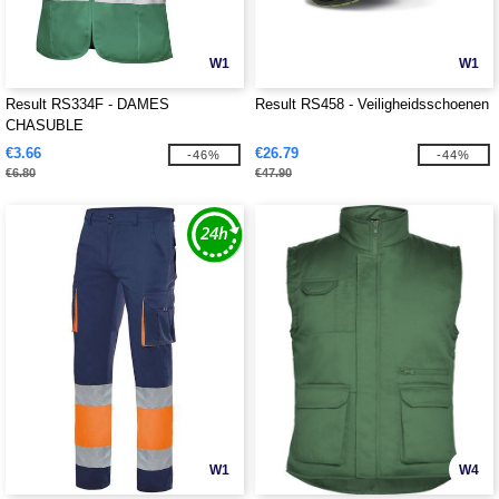
W1
W1
Result RS334F - DAMES
Result RS458 - Veiligheidsschoenen
CHASUBLE
€3.66
€26.79
-46%
-44%
€6.80
€47.90
W1
W4