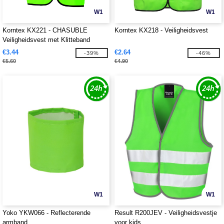
W1
W1
Korntex KX221 - CHASUBLE
Korntex KX218 - Veiligheidsvest
Veiligheidsvest met Klitteband
€3.44
€2.64
-39%
-46%
€5.60
€4.90
W1
W1
Yoko YKW066 - Reflecterende
Result R200JEV - Veiligheidsvestje
armband
voor kids