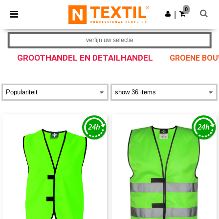
×
Ntextil-app
0
Download app
|
Betere prijzen in de app!
verfijn uw selectie
GROOTHANDEL EN DETAILHANDEL
GROENE BOUW