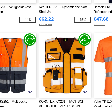
220 - Veiligheidsvest
Result RS331 - Dynamische Soft
Herock HK0
en
Shell Jas
Reflecteren
€62.22
€47.68
-44%
-45%
€113.60
€67.60
W1
W1
S251 - Multipocket
KORNTEX KX231 - TACTISCH
Yoko YK910 
vest
VEILIGHEIDSVEST "BONN"
V-nek T-shir