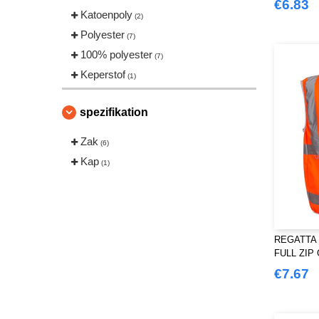
€6.83
Katoenpoly
(2)
Polyester
(7)
100% polyester
(7)
Keperstof
(1)
spezifikation
Zak
(6)
Kap
(1)
REGATTA 
FULL ZIP 
€7.67