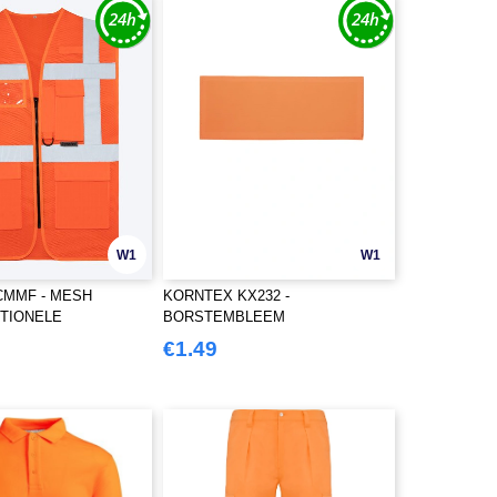
W1
W1
XCMMF - MESH
KORNTEX KX232 -
TIONELE
BORSTEMBLEEM
DSVEST "LARISA"
€1.49