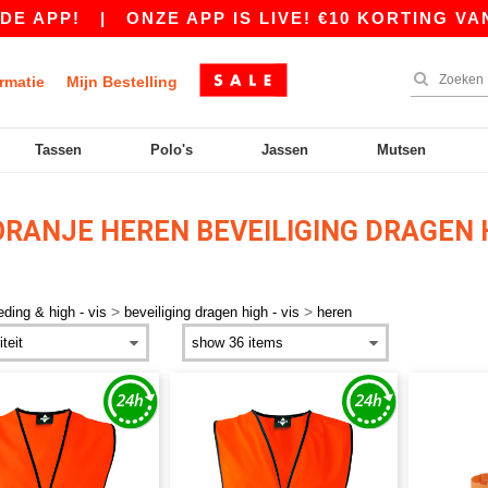
|
ONZE APP IS LIVE! €10 KORTING VANAF €80 
rmatie
Mijn Bestelling
Tassen
Polo's
Jassen
Mutsen
RANJE HEREN BEVEILIGING DRAGEN H
>
>
ding & high - vis
beveiliging dragen high - vis
heren