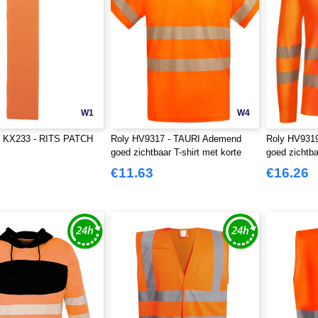
W1
W4
KX233 - RITS PATCH
Roly HV9317 - TAURI Ademend
Roly HV931
goed zichtbaar T-shirt met korte
goed zichtba
mouwen
mouwen
€11.63
€16.26