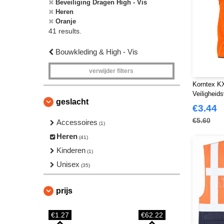
Beveiliging Dragen High - Vis
Heren
Oranje
41 results.
Bouwkleding & High - Vis
verwijder filters
Korntex 
Veiligheid
geslacht
€3.44
€5.60
Accessoires
(1)
Heren
(41)
Kinderen
(1)
Unisex
(35)
prijs
€1.27
€62.22