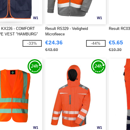
W1
W1
 KX226 - COMFORT
Result RS329 - Veiligheid
Result RC035
VE VEST "HAMBURG"
Microfleece
€24.36
€5.65
-33%
-44%
€43.60
€10.30
W1
W1