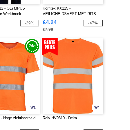
12 - OLYMPUS
Korntex KX225 -
de Werkbroek
VEILIGHEIDSVEST MET RITS
"COLOGNE"
€4.24
-29%
-47%
€7.96
W1
W4
- Hoge zichtbaarheid
Roly HV9310 - Delta
t