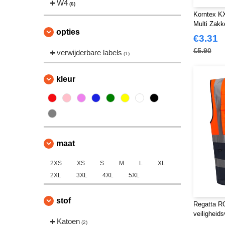
W4
(6)
Korntex KX
Multi Zakk
opties
€3.31
€5.90
verwijderbare labels
(1)
kleur
maat
2XS
XS
S
M
L
XL
2XL
3XL
4XL
5XL
stof
Regatta RG
veiligheids
Katoen
(2)