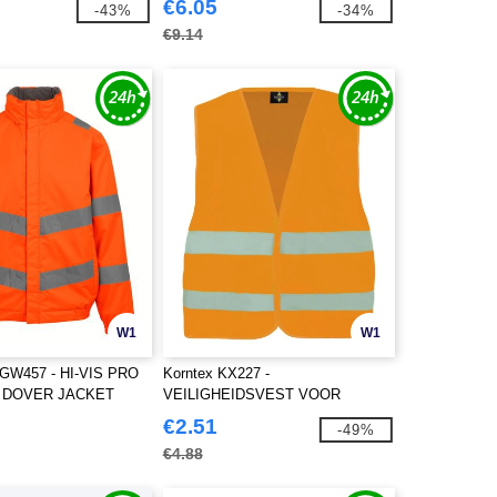
€6.05
-43%
-34%
€9.14
W1
W1
GW457 - HI-VIS PRO
Korntex KX227 -
 DOVER JACKET
VEILIGHEIDSVEST VOOR
BEDRUKKING "PASSAU"
€2.51
-49%
€4.88