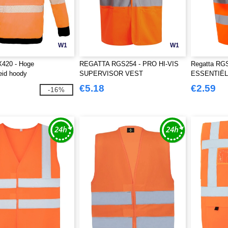
W1
W1
X420 - Hoge
REGATTA RGS254 - PRO HI-VIS
Regatta RGS
eid hoody
SUPERVISOR VEST
ESSENTIËL
BEDRUKKE
€5.18
€2.59
-16%