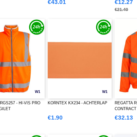
€43.01
€12.27
€21.40
W1
W1
RGS257 - HI-VIS PRO
KORNTEX KX234 - ACHTERLAP
REGATTA R
GILET
CONTRACT
€1.90
€32.13