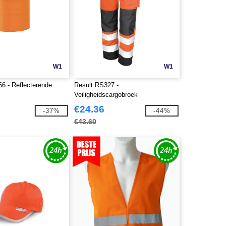
W1
W1
 - Reflecterende
Result RS327 -
Veiligheidscargobroek
€24.36
-37%
-44%
€43.60