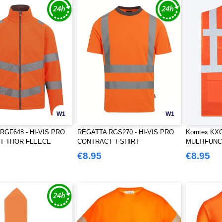
W1
W1
RGF648 - HI-VIS PRO
REGATTA RGS270 - HI-VIS PRO
Korntex K
T THOR FLEECE
CONTRACT T-SHIRT
MULTIFUNC
VEILIGHEI
€8.95
€8.95