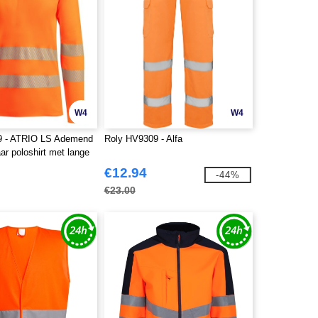
W4
W4
9 - ATRIO LS Ademend
Roly HV9309 - Alfa
ar poloshirt met lange
€12.94
-44%
€23.00