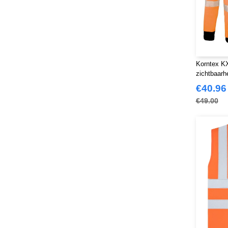
Korntex K
zichtbaarh
€40.96
€49.00