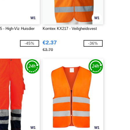
W1
W1
 - High-Viz Huisdier
Korntex KX217 - Veiligheidsvest
€2.37
-45%
-36%
€3.70
W1
W1