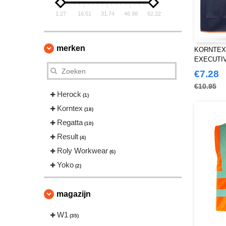
1.27
16.51
31.74
46.98
62.22
merken
KORNTEX
EXECUTI
€7.28
€10.95
Herock
(1)
Korntex
(18)
Regatta
(10)
Result
(4)
Roly Workwear
(6)
Yoko
(2)
magazijn
W1
(35)