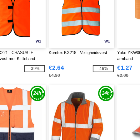
W1
W1
KX221 - CHASUBLE
Korntex KX218 - Veiligheidsvest
Yoko YKW066
svest met Klitteband
armband
€2.64
€1.27
-39%
-46%
€4.90
€2.00