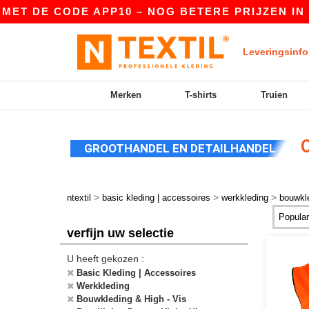
 CODE APP10 – NOG BETERE PRIJZEN IN DE APP!
Leveringsinfo
Merken
T-shirts
Truien
O
GROOTHANDEL EN DETAILHANDEL
>
>
>
ntextil
basic kleding | accessoires
werkkleding
bouwkle
verfijn uw selectie
U heeft gekozen :
Basic Kleding | Accessoires
Werkkleding
Bouwkleding & High - Vis