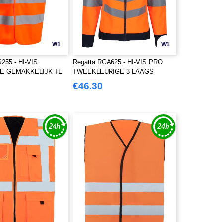
W1
W1
255 - HI-VIS
Regatta RGA625 - HI-VIS PRO
E GEMAKKELIJK TE
TWEEKLEURIGE 3-LAAGS
N VEST
SOFTSHELL
€46.30