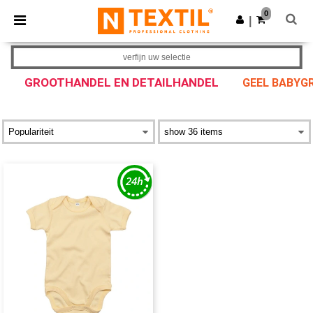
×
Ntextil-app
0
Download app
|
Betere prijzen in de app!
verfijn uw selectie
GROOTHANDEL EN DETAILHANDEL
GEEL BABYG