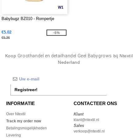
W1
Babybugz BZ010 - Rompertje
€5.02
-6%
€5.36
Koop
Groothandel en detailhandel Geel Babygrows
bij Ntextil
Nederland
Registreer!
INFORMATIE
CONTACTEER ONS
Over Ntextil
Klant
klant@ntextil.nl
Track my order now
Sales
Betalingsmogelijkheden
verkoop@ntextil.nl
Levering