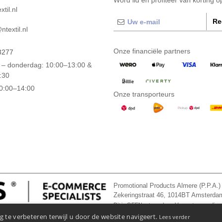
Word lid en profiteer van korting 
til.nl
Re
textil.nl
Onze financiële partners
3277
– donderdag: 10:00–13:00 &
:30
10:00–14:00
Onze transporteurs
Promotional Products Almere (P.P.A.)
Zekeringstraat 46, 1014BT Amsterd
Dit is GEEN retouradres. Voor retourzending, 
 te verbeteren terwijl u door de website navigeert.
Lees verder