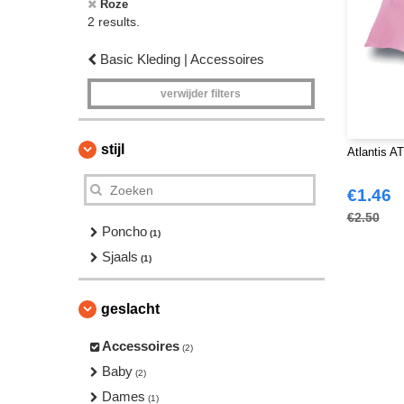
Roze
2 results.
Basic Kleding | Accessoires
verwijder filters
stijl
Atlantis A
€1.46
€2.50
Poncho
(1)
Sjaals
(1)
geslacht
Accessoires
(2)
Baby
(2)
Dames
(1)