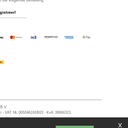
op uw volgende bestelling
gistreer!
 B.V.
am - VAT NL 005596191B03 - KvK 39066321
zie hier
x