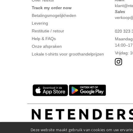
Over Ntextil
klant@ntex
Track my order now
Sales
Betalingsmogelijkheden
verkoop@n
Levering
Restitutie / retour
020 323 
Help & FAQs
Maandag 
14:00–17
Onze afspraken
Vrijdag: 
Lokale t-shirts voor groothandelprijzen
Deze website maakt gebruik van cookies om uw ervaring