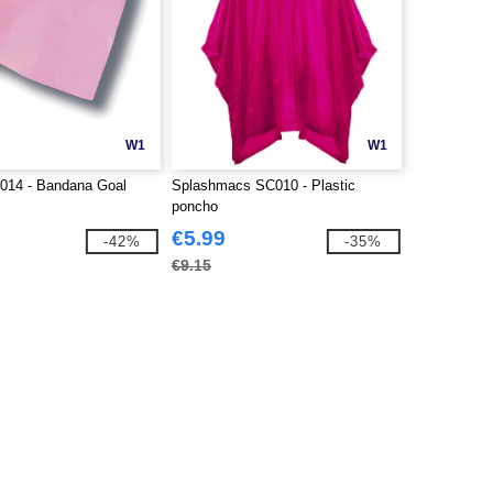
W1
W1
T014 - Bandana Goal
Splashmacs SC010 - Plastic
poncho
€5.99
-42%
-35%
€9.15