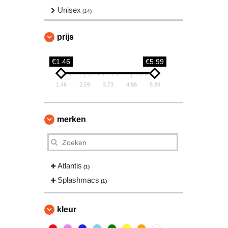
Unisex
(14)
prijs
€1.46
€5.99
1.46
2.59
3.73
4.86
5.99
merken
Atlantis
(1)
Splashmacs
(1)
kleur