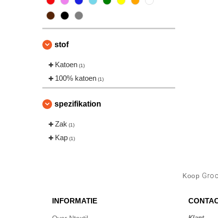
stof
Katoen
(1)
100% katoen
(1)
spezifikation
Zak
(1)
Kap
(1)
Koop
Groo
INFORMATIE
CONTAC
Klant